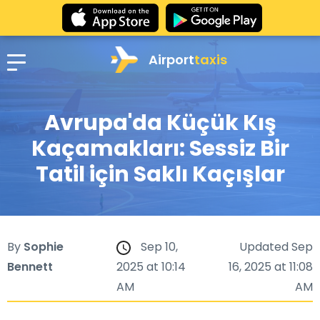
Airport
taxis
Avrupa'da Küçük Kış
Kaçamakları: Sessiz Bir
Tatil için Saklı Kaçışlar
By
Sophie
Sep 10,
Updated Sep
Bennett
2025 at 10:14
16, 2025 at 11:08
AM
AM