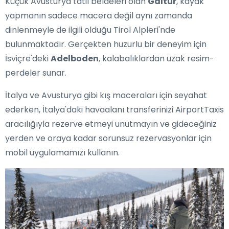
Küçük Avusturya tatil beldeleri olan
Galtür
, kayak
yapmanın sadece macera değil aynı zamanda
dinlenmeyle de ilgili olduğu Tirol Alpleri'nde
bulunmaktadır. Gerçekten huzurlu bir deneyim için
İsviçre'deki
Adelboden
, kalabalıklardan uzak resim-
perdeler sunar.
İtalya ve Avusturya gibi kış maceraları için seyahat
ederken, İtalya'daki havaalanı transferinizi AirportTaxis
aracılığıyla rezerve etmeyi unutmayın ve gideceğiniz
yerden ve oraya kadar sorunsuz rezervasyonlar için
mobil uygulamamızı kullanın.