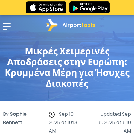
Airport
taxis
Μικρές Χειμερινές
Αποδράσεις στην Ευρώπη:
Κρυμμένα Μέρη για Ήσυχες
Διακοπές
By
Sophie
Sep 10,
Updated Sep
Bennett
2025 at 10:13
16, 2025 at 6:10
AM
AM