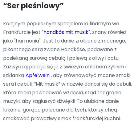
“Ser pleśniowy”
Kolejnym popularnym specjałem kulinarnym we
Frankfurcie jest "
handkäs mit musik
", znany również
jako "harmonia". Jest to danie zrobione z mocnego,
pikantnego sera zwane Handkäse, podawane z
posiekaną surową cebulą i polewą z oliwy i octu.
Zazwyczaj podaje się je z świeżym chlebem żytnim i
szklanką
Apfelwein
, aby zrównoważyć mocne smaki
sera i cebuli. “Mit musik” w nazwie odnosi się do cebuli,
która miała powodować wzdęcia, stąd też granie
muzyki, aby zagłuszyć dźwięki! To ulubione danie
lokalne, gorąco polecane dla tych, którzy chcą
smakować prawdziwy smak frankfurckiej kuchni.