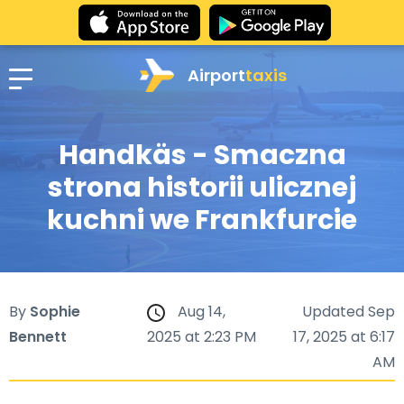
Airport
taxis
Handkäs - Smaczna
strona historii ulicznej
kuchni we Frankfurcie
By
Sophie
Aug 14,
Updated Sep
Bennett
2025 at 2:23 PM
17, 2025 at 6:17
AM