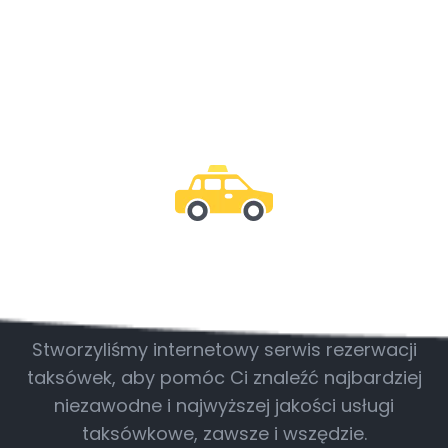
Bądź z nami
Stworzyliśmy internetowy serwis rezerwacji
taksówek, aby pomóc Ci znaleźć najbardziej
niezawodne i najwyższej jakości usługi
taksówkowe, zawsze i wszędzie.