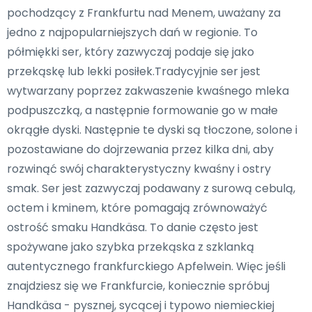
pochodzący z Frankfurtu nad Menem, uważany za
jedno z najpopularniejszych dań w regionie. To
półmiękki ser, który zazwyczaj podaje się jako
przekąskę lub lekki posiłek.Tradycyjnie ser jest
wytwarzany poprzez zakwaszenie kwaśnego mleka
podpuszczką, a następnie formowanie go w małe
okrągłe dyski. Następnie te dyski są tłoczone, solone i
pozostawiane do dojrzewania przez kilka dni, aby
rozwinąć swój charakterystyczny kwaśny i ostry
smak. Ser jest zazwyczaj podawany z surową cebulą,
octem i kminem, które pomagają zrównoważyć
ostrość smaku Handkäsa. To danie często jest
spożywane jako szybka przekąska z szklanką
autentycznego frankfurckiego Apfelwein. Więc jeśli
znajdziesz się we Frankfurcie, koniecznie spróbuj
Handkäsa - pysznej, sycącej i typowo niemieckiej