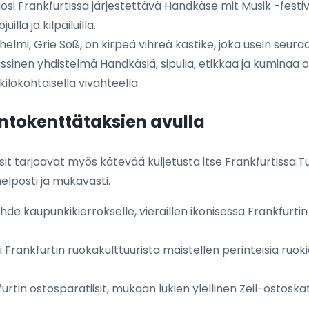
si Frankfurtissa järjestettävä Handkäse mit Musik -festiva
lla ja kilpailuilla.
helmi, Grie Soß, on kirpeä vihreä kastike, joka usein seur
ssinen yhdistelmä Handkäsiä, sipulia, etikkaa ja kuminaa o
ilökohtaisella vivahteella.
entokenttätaksien avulla
sit tarjoavat myös kätevää kuljetusta itse Frankfurtissa.T
helposti ja mukavasti.
hde kaupunkikierrokselle, vieraillen ikonisessa Frankfurtin
 Frankfurtin ruokakulttuurista maistellen perinteisiä ruok
rtin ostosparatiisit, mukaan lukien ylellinen Zeil-ostoskat