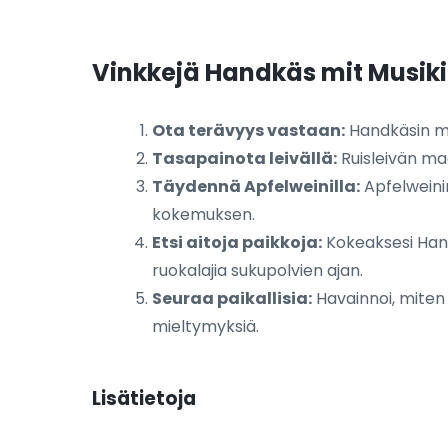
Vinkkejä Handkäs mit Musik
Ota terävyys vastaan:
Handkäsin ma
Tasapainota leivällä:
Ruisleivän ma
Täydennä Apfelweinilla:
Apfelweinin
kokemuksen.
Etsi aitoja paikkoja:
Kokeaksesi Hand
ruokalajia sukupolvien ajan.
Seuraa paikallisia:
Havainnoi, miten p
mieltymyksiä.
Lisätietoja