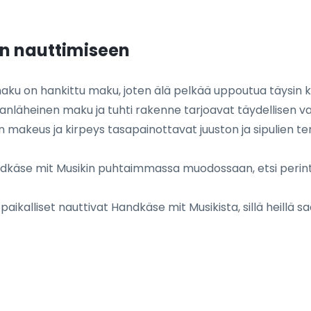
in nauttimiseen
ku on hankittu maku, joten älä pelkää uppoutua täysin
anläheinen maku ja tuhti rakenne tarjoavat täydellisen va
 makeus ja kirpeys tasapainottavat juuston ja sipulien t
käse mit Musikin puhtaimmassa muodossaan, etsi perintei
aikalliset nauttivat Handkäse mit Musikista, sillä heillä saa