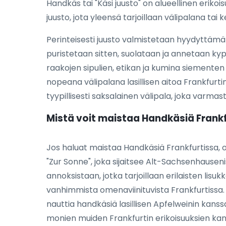
Handkäs tai "Käsi juusto" on alueellinen eriko
juusto, jota yleensä tarjoillaan välipalana tai
Perinteisesti juusto valmistetaan hyydyttämäll
puristetaan sitten, suolataan ja annetaan ky
raakojen sipulien, etikan ja kumina siemente
nopeana välipalana lasillisen aitoa Frankfurti
tyypillisesti saksalainen välipala, joka varmas
Mistä voit maistaa Handkäsiä Frank
Jos haluat maistaa Handkäsiä Frankfurtissa, on
"Zur Sonne", joka sijaitsee Alt-Sachsenhausen
annoksistaan, jotka tarjoillaan erilaisten lisu
vanhimmista omenaviinituvista Frankfurtissa. Si
nauttia handkäsiä lasillisen Apfelweinin kanss
monien muiden Frankfurtin erikoisuuksien kan