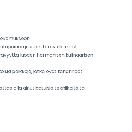
 kokemukseen.
stapainon juuston terävälle maulle.
erävyyttä luoden harmonisen kulinaarisen
siä paikkoja, jotka ovat tarjonneet
ttaa olla ainutlaatuisia tekniikoita tai