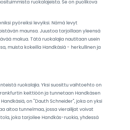
uosituimmista ruokalajeista. Se on puolikova
iksi pyöreiksi levyiksi. Nämä levyt
pistävän maunsa. Juustoa tarjoillaan yleensä
ävää makua. Tätä ruokalajia nautitaan usein
sa, muista kokeilla Handkäsiä - herkullinen ja
nteistä ruokalajia. Yksi suosittu vaihtoehto on
 Frankfurtin keittiöön ja tunnetaan Handkäsen
a Handkäsiä, on "Dauth Schneider", joka on yksi
a aitoa tunnelmaa, jossa vierailijat voivat
tola, joka tarjoilee Handkäs-ruokia, yhdessä