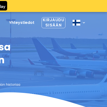
KIRJAUDU
Yhteystiedot
SISÄÄN
osa
n
iön historiaa