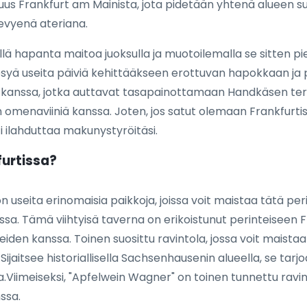
isuus Frankfurt am Mainista, jota pidetään yhtenä alueen s
 kevyenä ateriana.
ä hapanta maitoa juoksulla ja muotoilemalla se sitten pien
psyä useita päiviä kehittääkseen erottuvan hapokkaan ja 
n kanssa, jotka auttavat tasapainottamaan Handkäsen ter
n omenaviiniä kanssa. Joten, jos satut olemaan Frankfurtis
ti ilahduttaa makunystyröitäsi.
furtissa?
 useita erinomaisia paikkoja, joissa voit maistaa tätä peri
issa. Tämä viihtyisä taverna on erikoistunut perinteiseen
kkeiden kanssa. Toinen suosittu ravintola, jossa voit maista
jaitsee historiallisella Sachsenhausenin alueella, se tarjoa
a.Viimeiseksi, "Apfelwein Wagner" on toinen tunnettu ravin
ssa.