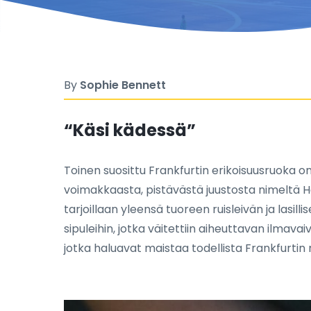
By
Sophie Bennett
“Käsi kädessä”
Toinen suosittu Frankfurtin erikoisuusruoka on
voimakkaasta, pistävästä juustosta nimeltä Han
tarjoillaan yleensä tuoreen ruisleivän ja lasilli
sipuleihin, jotka väitettiin aiheuttavan ilmavai
jotka haluavat maistaa todellista Frankfurtin