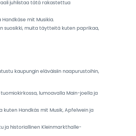
ali juhlistaa tätä rakastettua
aa Handkäse mit Musikia.
n suosikki, muita täytteitä kuten paprikaa,
utustu kaupungin eläväisiin naapurustoihin,
 tuomiokirkossa, lumoavalla Main-joella ja
ia kuten Handkäs mit Musik, Apfelwein ja
u ja historiallinen Kleinmarkthalle-