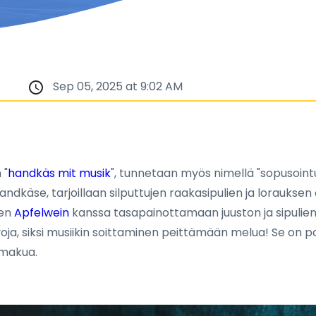
Sep 05, 2025 at 9:02 AM
 "
handkäs mit musik
", tunnetaan myös nimellä "sopusointu
dkäse, tarjoillaan silputtujen raakasipulien ja lorauksen ö
sen
Apfelwein
kanssa tasapainottamaan juuston ja sipulien 
voja, siksi musiikin soittaminen peittämään melua! Se on paika
 makua.