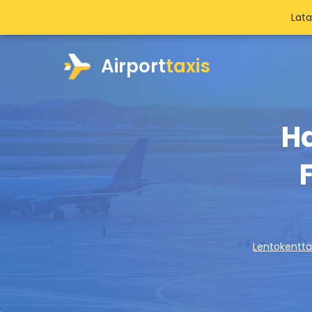
Lat
Airport
taxis
Ha
Lentokenttä