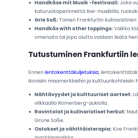
Handkäse mit Musik -festivaali:
Joka vuo
katuruokaperinnettä live-musiikilla, ruokakojui
Grie Soß:
Toinen Frankfurtin kulinaristinen 
Handkäs with other toppings:
Vaikka kla
omenoita tai jopa olutta voidaan lisätä henk
Tutustuminen Frankfurtiin l
Ennen
lentokenttäkuljetuksia
, lentokenttätak
ikonisiin maamerkkeihin ja kulttuurikohteisiin 
Nähtävyydet ja kulttuuriset aarteet:
Lä
vilkkaalla Römerberg-aukiolla.
Ravintolat ja kulinaristiset herkut:
Nauti
Grüne Soße.
Ostokset ja vähittäisterapia:
Koe Frankfu
markkinapaikka.