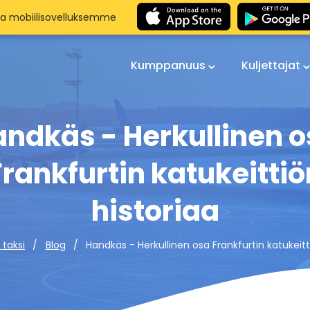
aa mobiilisovelluksemme
Kumppanuus
Kuljettajat
ndkäs - Herkullinen 
Frankfurtin katukeittiö
historiaa
Handkäs - Herkullinen osa Frankfurtin katukeitt
 taksi
Blog