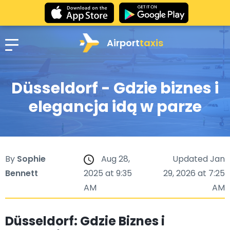
Airport
taxis
Düsseldorf - Gdzie biznes i
elegancja idą w parze
By
Sophie
Aug 28,
Updated Jan
Bennett
2025 at 9:35
29, 2026 at 7:25
AM
AM
Düsseldorf: Gdzie Biznes i