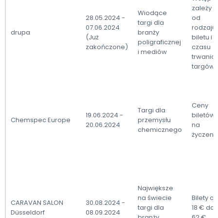
zależy
Wiodące
28.05.2024 -
od
targi dla
07.06.2024
rodzaju
drupa
branży
(Już
biletu i
poligraficznej
zakończone)
czasu
i mediów
trwania
targów
Ceny
Targi dla
19.06.2024 -
biletów
Chemspec Europe
przemysłu
20.06.2024
na
chemicznego
życzeni
Największe
na świecie
Bilety o
CARAVAN SALON
30.08.2024 -
targi dla
18 € do
Düsseldorf
08.09.2024
branży
62 €