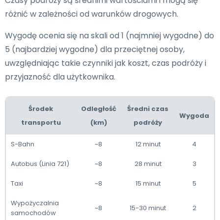
Czasy podróży są średnimi wartościami i mogą się
różnić w zależności od warunków drogowych.
Wygodę ocenia się na skali od 1 (najmniej wygodne) do
5 (najbardziej wygodne) dla przeciętnej osoby,
uwzględniając takie czynniki jak koszt, czas podróży i
przyjazność dla użytkownika.
Środek
Odległość
Średni czas
Wygoda
transportu
(km)
podróży
S-Bahn
~8
12 minut
4
Autobus (Linia 721)
~8
28 minut
3
Taxi
~8
15 minut
5
Wypożyczalnia
~8
15-30 minut
2
samochodów