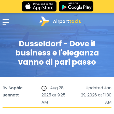
Airport
taxis
Dusseldorf - Dove il
business e l'eleganza
vanno di pari passo
By
Sophie
Aug 28,
Updated Jan
Bennett
2025 at 9:25
29, 2026 at 11:30
AM
AM