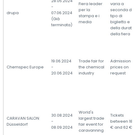
28.05.2024
Fiera leader
varia a
-
per la
seconda de
drupa
07.06.2024
stampa e i
tipo di
(Già
media
biglietto e
terminata)
della durata
della fiera
19.06.2024
Trade fair for
Admission
Chemspec Europe
-
the chemical
prices on
20.06.2024
industry
request
World's
30.08.2024
Tickets
CARAVAN SALON
largest trade
-
between 18
Düsseldorf
fair event for
08.09.2024
€ and 62 €
caravanning