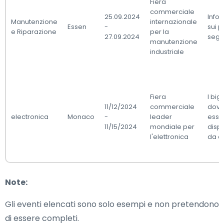
Fiera
commerciale
25.09.2024
Info
Manutenzione
internazionale
Essen
-
sui p
e Riparazione
per la
27.09.2024
segu
manutenzione
industriale
Fiera
I bigl
11/12/2024
commerciale
dovr
electronica
Monaco
-
leader
esse
11/15/2024
mondiale per
dispo
l'elettronica
da a
Note:
Gli eventi elencati sono solo esempi e non pretendono
di essere completi.