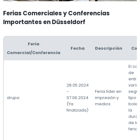
Ferias Comerciales y Conferencias
Importantes en Düsseldorf
Feria
Fecha
Descripción
Cos
Comercial/Conferencia
El co
de
entr
28.05.2024
varía
-
Feria líder en
según
drupa
07.06.2024
impresión y
tipo 
(Ya
medios
bolet
finalizada)
la
durac
de la
feria