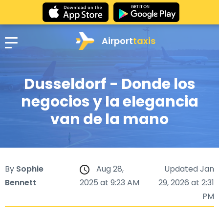
Airport
taxis
Dusseldorf - Donde los
negocios y la elegancia
van de la mano
By
Sophie
Aug 28,
Updated Jan
Bennett
2025 at 9:23 AM
29, 2026 at 2:31
PM