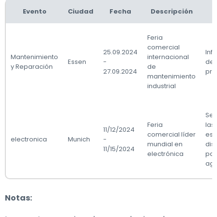
Evento
Ciudad
Fecha
Descripción
Feria
comercial
25.09.2024
Inf
Mantenimiento
internacional
Essen
-
de 
y Reparación
de
27.09.2024
pr
mantenimiento
industrial
Se 
Feria
las
11/12/2024
comercial líder
est
electronica
Munich
-
mundial en
dis
11/15/2024
electrónica
par
ago
Notas: