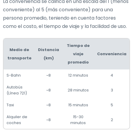
La conveniencia se califica en una escala del 1 (menos
conveniente) al 5 (más conveniente) para una
persona promedio, teniendo en cuenta factores
como el costo, el tiempo de viaje y la facilidad de uso.
Tiempo de
Medio de
Distancia
viaje
Conveniencia
transporte
(km)
promedio
S-Bahn
~8
12 minutos
4
Autobús
~8
28 minutos
3
(Línea 721)
Taxi
~8
15 minutos
5
Alquiler de
15-30
~8
2
coches
minutos