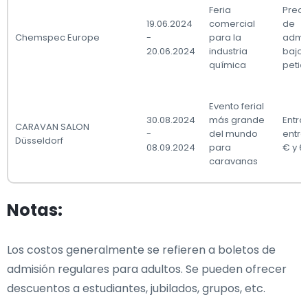
Feria
Preci
19.06.2024
comercial
de
Chemspec Europe
-
para la
admi
20.06.2024
industria
bajo
química
petic
Evento ferial
30.08.2024
más grande
Entra
CARAVAN SALON
-
del mundo
entre
Düsseldorf
08.09.2024
para
€ y 6
caravanas
Notas:
Los costos generalmente se refieren a boletos de
admisión regulares para adultos. Se pueden ofrecer
descuentos a estudiantes, jubilados, grupos, etc.