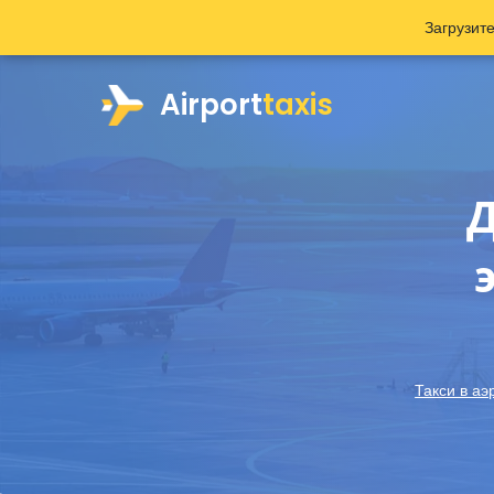
Загрузит
Airport
taxis
Д
Такси в аэ