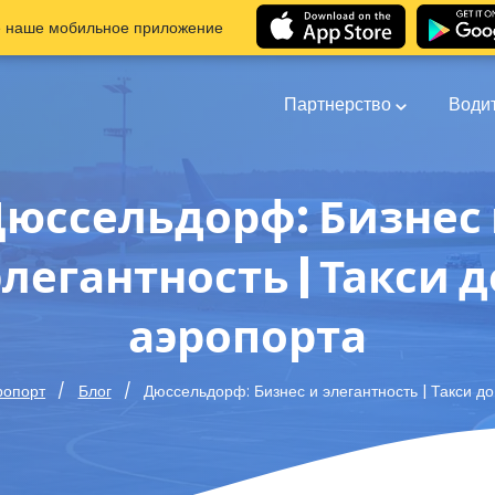
е наше мобильное приложение
Партнерство
Води
юссельдорф: Бизнес
элегантность | Такси д
аэропорта
Дюссельдорф: Бизнес и элегантность | Такси д
ропорт
Блог