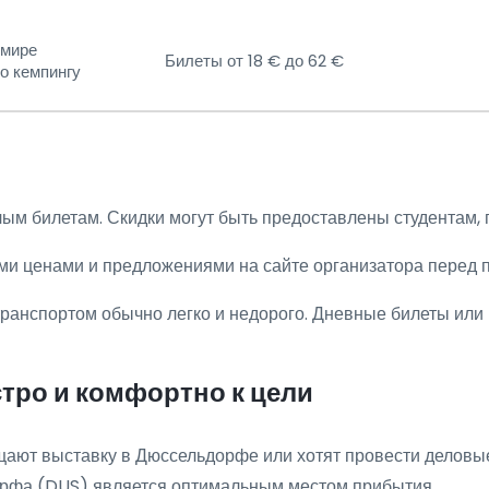
 мире
Билеты от 18 € до 62 €
о кемпингу
м билетам. Скидки могут быть предоставлены студентам, пе
ими ценами и предложениями на сайте организатора перед 
анспортом обычно легко и недорого. Дневные билеты или 
тро и комфортно к цели
ают выставку в Дюссельдорфе или хотят провести деловые
орфа (DUS) является оптимальным местом прибытия.