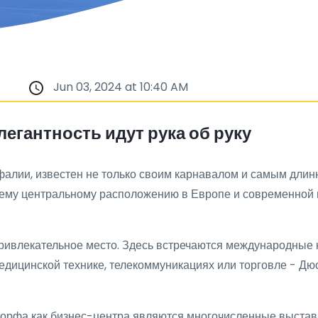
Jun 03, 2024 at 10:40 AM
егантность идут рука об руку
алии, известен не только своим карнавалом и самым длин
оему центральному расположению в Европе и современной 
 привлекательное место. Здесь встречаются международные
 медицинской технике, телекоммуникациях или торговле - Д
орфа как бизнес-центра являются многочисленные выставк