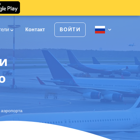
тели
Контакт
ВОЙТИ
 и
о
о аэропорта