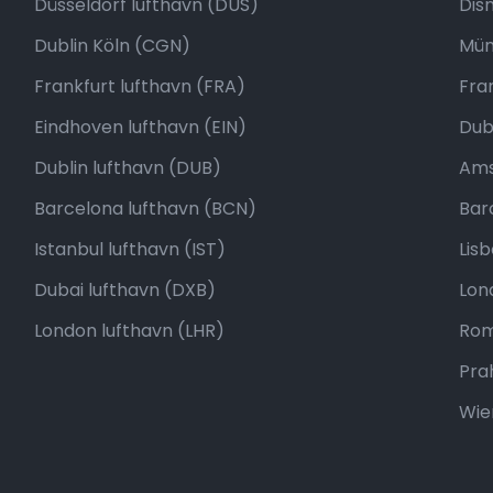
Düsseldorf lufthavn (DUS)
Dis
Dublin Köln (CGN)
Mün
Frankfurt lufthavn (FRA)
Fra
Eindhoven lufthavn (EIN)
Dubl
Dublin lufthavn (DUB)
Ams
Barcelona lufthavn (BCN)
Bar
Istanbul lufthavn (IST)
Lis
Dubai lufthavn (DXB)
Lon
London lufthavn (LHR)
Roma
Pra
Wie