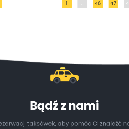
1
...
46
47
4
Bądź z nami
rezerwacji taksówek, aby pomóc Ci znaleźć na