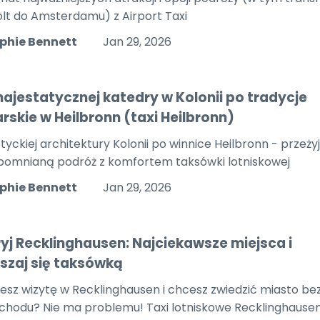
lt do Amsterdamu) z Airport Taxi
phie Bennett
Jan 29, 2026
ajestatycznej katedry w Kolonii po tradycje
arskie w Heilbronn (taxi Heilbronn)
tyckiej architektury Kolonii po winnice Heilbronn - przeżyj
pomnianą podróż z komfortem taksówki lotniskowej
phie Bennett
Jan 29, 2026
yj Recklinghausen: Najciekawsze miejsca i
szaj się taksówką
jesz wizytę w Recklinghausen i chcesz zwiedzić miasto be
hodu? Nie ma problemu! Taxi lotniskowe Recklinghause