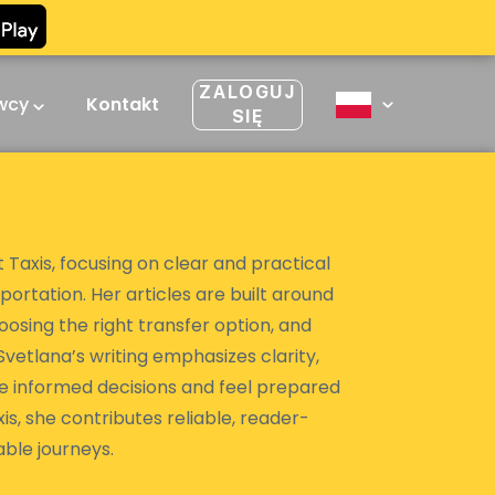
ZALOGUJ
owcy
Kontakt
SIĘ
 Taxis, focusing on clear and practical
portation. Her articles are built around
hoosing the right transfer option, and
vetlana’s writing emphasizes clarity,
ake informed decisions and feel prepared
is, she contributes reliable, reader-
ble journeys.