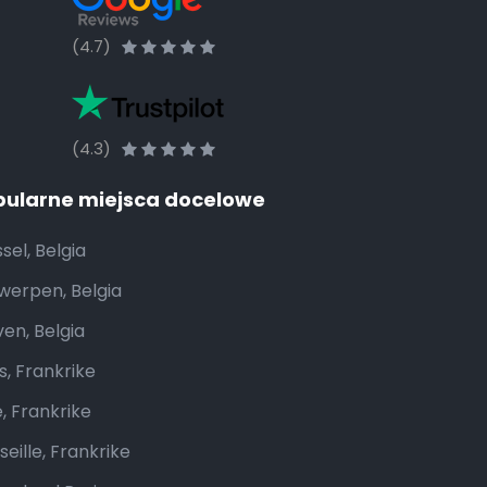
(4.7)
(4.3)
pularne miejsca docelowe
sel, Belgia
werpen, Belgia
ven, Belgia
s, Frankrike
e, Frankrike
eille, Frankrike