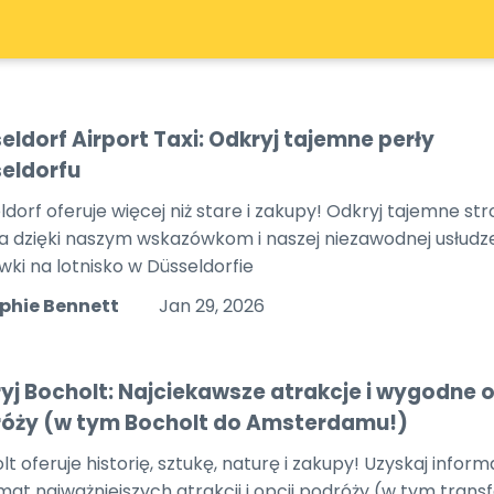
eldorf Airport Taxi: Odkryj tajemne perły
eldorfu
ldorf oferuje więcej niż stare i zakupy! Odkryj tajemne st
a dzięki naszym wskazówkom i naszej niezawodnej usłudz
wki na lotnisko w Düsseldorfie
phie Bennett
Jan 29, 2026
yj Bocholt: Najciekawsze atrakcje i wygodne 
óży (w tym Bocholt do Amsterdamu!)
t oferuje historię, sztukę, naturę i zakupy! Uzyskaj inform
mat najważniejszych atrakcji i opcji podróży (w tym trans