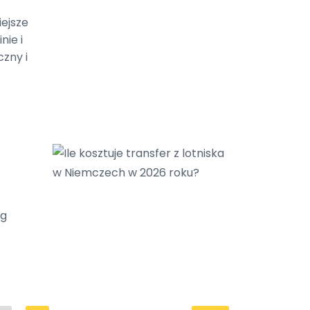
iejsze
nie i
czny i
ng