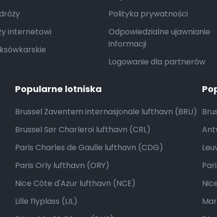
dróży
Polityka prywatności
y internetowi
Odpowiedzialne ujawnianie
informacji
aksówkarskie
Logowanie dla partnerów
Popularne lotniska
Po
Brussel Zaventem internasjonale lufthavn (BRU)
Brus
Brussel Sør Charleroi lufthavn (CRL)
Ant
Paris Charles de Gaulle lufthavn (CDG)
Leu
Paris Orly lufthavn (ORY)
Pari
Nice Côte d'Azur lufthavn (NCE)
Nic
Lille flyplass (LIL)
Mars