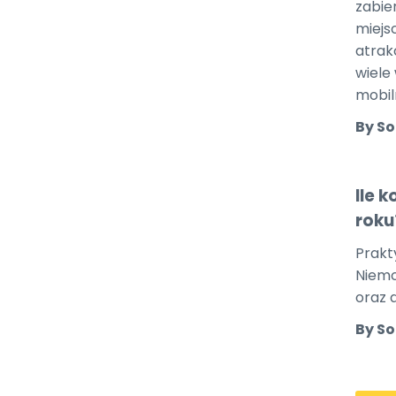
zabier
miejs
atrakc
wiele
mobil
By So
Ile 
roku
Prakt
Niemc
oraz d
By So