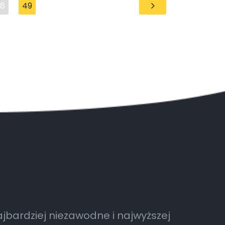
8
49
jbardziej niezawodne i najwyższej