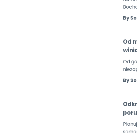
Bocho
By So
Od m
wini
Od go
nieza
By So
Odkr
poru
Planu
samoc