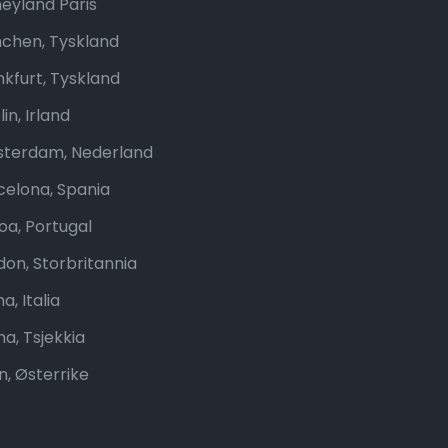
neyland Paris
chen, Tyskland
nkfurt, Tyskland
in, Irland
terdam, Nederland
celona, Spania
boa, Portugal
don, Storbritannia
, Italia
ha, Tsjekkia
n, Østerrike