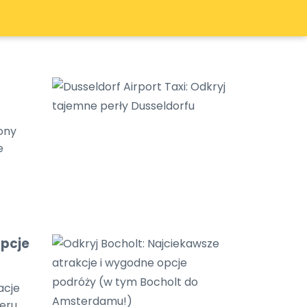
rony
e
opcje
acje
feru