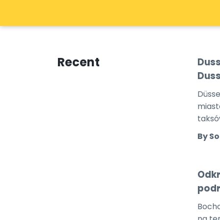
Recent
Duss
Duss
Düsse
miast
taksó
By So
Odkr
podr
Bochol
na te