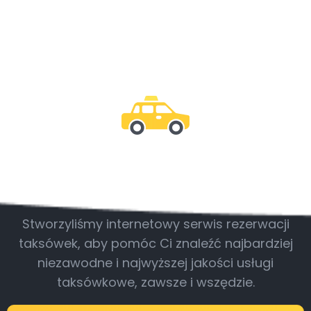
Bądź z nami
Stworzyliśmy internetowy serwis rezerwacji
taksówek, aby pomóc Ci znaleźć najbardziej
niezawodne i najwyższej jakości usługi
taksówkowe, zawsze i wszędzie.