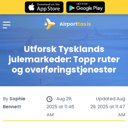
Airport
taxis
Utforsk Tysklands
julemarkeder: Topp ruter
og overføringstjenester
By
Sophie
Aug 29,
Updated Aug
Bennett
2025 at 11:46
29, 2025 at 11:47
AM
AM