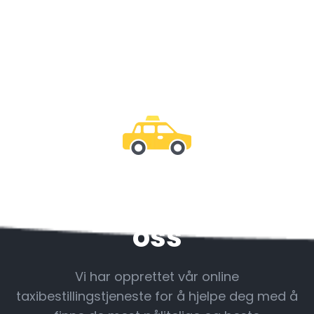
Vær sammen med
oss
Vi har opprettet vår online
taxibestillingstjeneste for å hjelpe deg med å