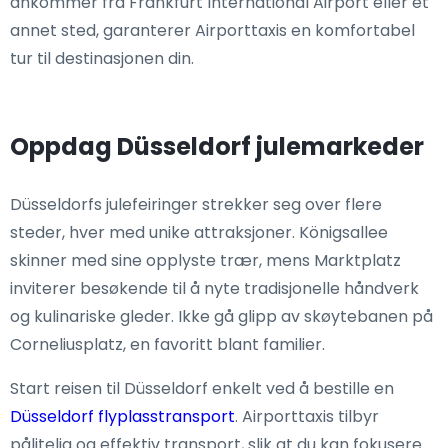
ankommer fra Frankfurt International Airport eller et
annet sted, garanterer Airporttaxis en komfortabel
tur til destinasjonen din.
Oppdag Düsseldorf julemarkeder
Düsseldorfs julefeiringer strekker seg over flere
steder, hver med unike attraksjoner. Königsallee
skinner med sine opplyste trær, mens Marktplatz
inviterer besøkende til å nyte tradisjonelle håndverk
og kulinariske gleder. Ikke gå glipp av skøytebanen på
Corneliusplatz, en favoritt blant familier.
Start reisen til Düsseldorf enkelt ved å bestille en
Düsseldorf flyplasstransport
. Airporttaxis tilbyr
pålitelig og effektiv transport, slik at du kan fokusere