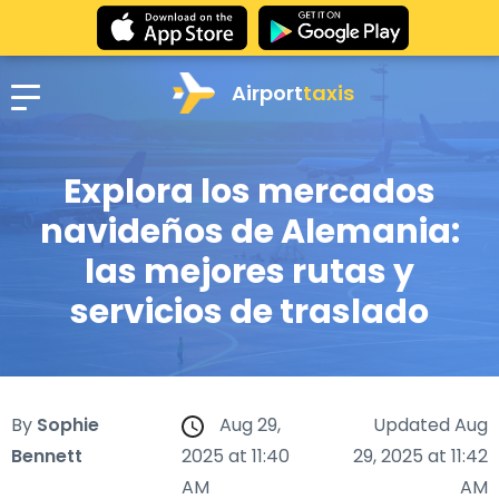
Airport
taxis
Explora los mercados
navideños de Alemania:
las mejores rutas y
servicios de traslado
By
Sophie
Aug 29,
Updated Aug
Bennett
2025 at 11:40
29, 2025 at 11:42
AM
AM