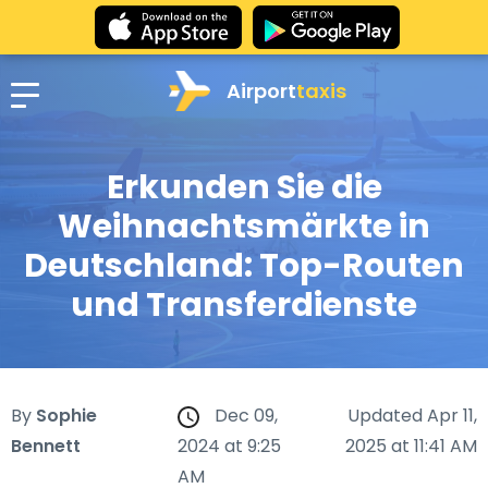
Airport
taxis
Erkunden Sie die
Weihnachtsmärkte in
Deutschland: Top-Routen
und Transferdienste
By
Sophie
Dec 09,
Updated Apr 11,
Bennett
2024 at 9:25
2025 at 11:41 AM
AM