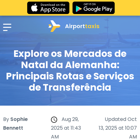
Airport
taxis
Explore os Mercados de
Natal da Alemanha:
Principais Rotas e Serviços
de Transferência
By
Sophie
Aug 29,
Updated Oct
Bennett
2025 at 11:43
13, 2025 at 10:07
AM
AM