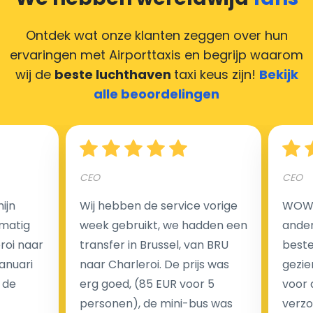
maken door uw feedback achter te laten en wij
zorgen ervoor dat uw chauffeur deze krijgt.
Ontdek wat onze klanten zeggen over hun
ervaringen met Airporttaxis
en begrijp waarom
wij de
beste luchthaven
taxi keus zijn!
Bekijk
alle beoordelingen
Hoeveel kost een luchthaven taxi transfer in
Nederland?
CEO
CEO
Een van de meest aantrekkelijke voordelen van
luchthaventaxi's is een vast tarief voor uw rit. In
ijn
Wij hebben de service vorige
WOW I
tegenstelling tot traditionele taxi's met taxameter
matig
week gebruikt, we hadden een
ander
brengen wij u geen extra kosten in rekening voor de
eroi naar
transfer in Brussel, van BRU
beste 
nachtrit.
Januari
naar Charleroi. De prijs was
gezie
We hebben geen ophaaltarief of extra kosten voor
 de
erg goed, (85 EUR voor 5
voor 
wachttijd als uw vlucht vertraging heeft.
personen), de mini-bus was
verzo