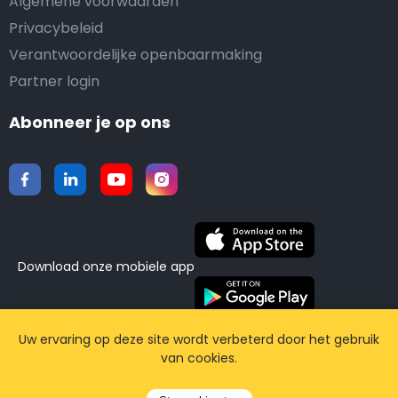
Algemene voorwaarden
Privacybeleid
Verantwoordelijke openbaarmaking
Partner login
Abonneer je op ons
Download onze mobiele app
©2015-2026 Airporttaxis.com.
Alle rechten
Uw ervaring op deze site wordt verbeterd door het gebruik
van cookies.
voorbehouden | Powered by
CodiCo.io