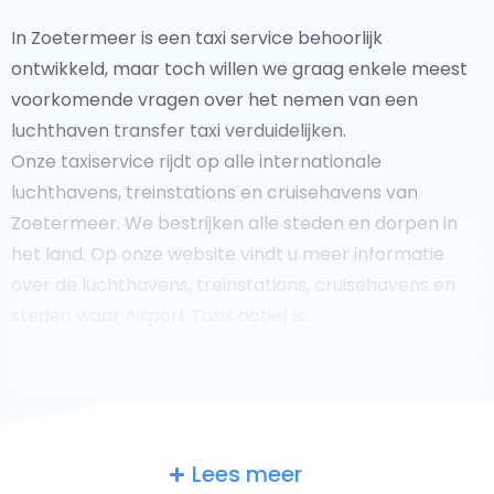
In Zoetermeer is een taxi service behoorlijk
ontwikkeld, maar toch willen we graag enkele meest
voorkomende vragen over het nemen van een
luchthaven transfer taxi verduidelijken.
Onze taxiservice rijdt op alle internationale
luchthavens, treinstations en cruisehavens van
Zoetermeer. We bestrijken alle steden en dorpen in
het land. Op onze website vindt u meer informatie
over de luchthavens, treinstations, cruisehavens en
steden waar Airport Taxis actief is.
Fooi geven aan uw taxichauffeur?
Lees meer