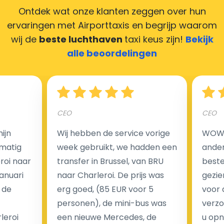
Ontdek wat onze klanten zeggen over hun
ervaringen met Airporttaxis
en begrijp waarom
wij de
beste luchthaven
taxi keus zijn!
Bekijk
Hoeveel kost een luchthaven taxi transfer in
alle beoordelingen
Nederland?
Een van de meest aantrekkelijke voordelen van
CEO
CEO
luchthaventaxi's is een vast tarief voor uw rit. In
tegenstelling tot traditionele taxi's met taxameter
ijn
Wij hebben de service vorige
WOW I
brengen wij u geen extra kosten in rekening voor de
matig
week gebruikt, we hadden een
ander
nachtrit.
eroi naar
transfer in Brussel, van BRU
beste 
We hebben geen ophaaltarief of extra kosten voor
Januari
naar Charleroi. De prijs was
gezie
wachttijd als uw vlucht vertraging heeft.
 de
erg goed, (85 EUR voor 5
voor 
personen), de mini-bus was
verzo
Kijk op onze website voor meer informatie over uw
leroi
een nieuwe Mercedes, de
u opn