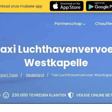
nload onze mobiele app
Partnerschap
Chauffe
axi Luchthavenvervo
Westkapelle
Taxi Luchthavenvervoer Westkapel
rport Taxis
Nederland
S
230.000 TEVREDEN KLANTEN
VEILIGE ONLINE B