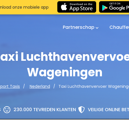
nload onze mobiele app
Partnerschap
Chauffe
axi Luchthavenvervo
Wageningen
Taxi Luchthavenvervoer Wagenin
rport Taxis
Nederland
S
230.000 TEVREDEN KLANTEN
VEILIGE ONLINE B