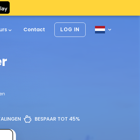
urs
Contact
LOG IN
er
gen
ETALINGEN
BESPAAR TOT 45%