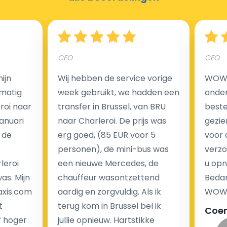
Hoeveel kost een luchthaven taxi transfer?
CEO
CEO
Een van de meest aantrekkelijke voordelen van
ijn
Wij hebben de service vorige
WOW I
luchthaventaxi's is een vast tarief voor uw rit. In
matig
week gebruikt, we hadden een
ander
tegenstelling tot traditionele taxi's met taxameter
eroi naar
transfer in Brussel, van BRU
beste 
brengen wij u geen extra kosten in rekening voor de
Januari
naar Charleroi. De prijs was
gezie
nachtrit.
 de
erg goed, (85 EUR voor 5
voor 
We hebben geen ophaaltarief of extra kosten voor
personen), de mini-bus was
verzo
wachttijd als uw vlucht vertraging heeft.
leroi
een nieuwe Mercedes, de
u opn
as. Mijn
chauffeur wasontzettend
Bedan
Kijk op onze website voor meer informatie over uw
axis.com
aardig en zorgvuldig. Als ik
WOW-
transferkosten. Ons boekingsformulier bevat alle
t
terug kom in Brussel bel ik
Coe
mogelijke extra's die u kunt kiezen en de prijs die u
f hoger
jullie opnieuw. Hartstikke