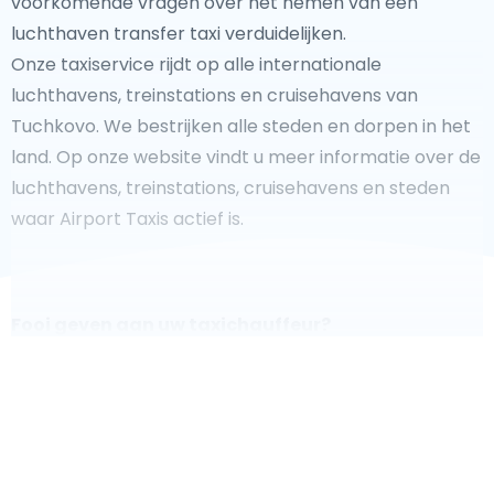
voorkomende vragen over het nemen van een
luchthaven transfer taxi verduidelijken.
Onze taxiservice rijdt op alle internationale
luchthavens, treinstations en cruisehavens van
Tuchkovo. We bestrijken alle steden en dorpen in het
land. Op onze website vindt u meer informatie over de
luchthavens, treinstations, cruisehavens en steden
waar Airport Taxis actief is.
Fooi geven aan uw taxichauffeur?
We doen ons best om uw reis zo veilig, comfortabel en
snel mogelijk te laten verlopen. Voldoet ons aanbod
aan uw verwachtingen, of overtreft het ze zelfs? Wilt u