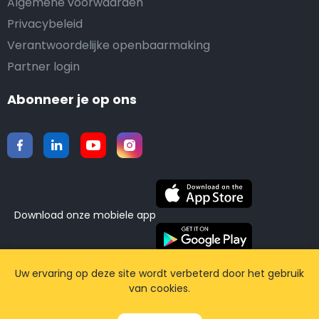
Algemene voorwaarden
Privacybeleid
Verantwoordelijke openbaarmaking
Partner login
Abonneer je op ons
Download onze mobiele app
©2015-2026 Airporttaxis.com.
Alle rechten
Uw ervaring op deze site wordt verbeterd door het gebruik
van cookies.
voorbehouden | Powered by
CodiCo.io