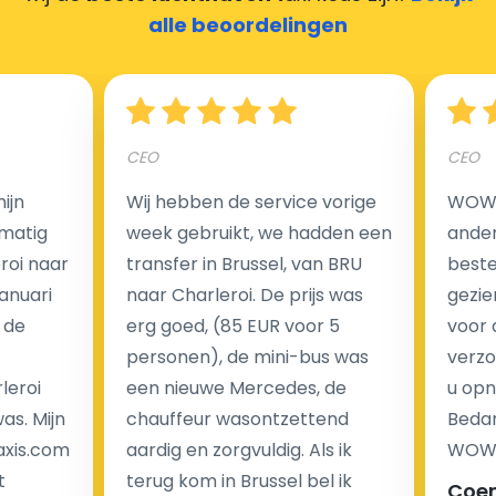
zorgen ervoor dat uw chauffeur deze krijgt.
alle beoordelingen
Hoeveel kost een luchthaven taxi transfer?
CEO
CEO
ijn
Wij hebben de service vorige
WOW I
Een van de meest aantrekkelijke voordelen van
matig
week gebruikt, we hadden een
ander
luchthaventaxi's is een vast tarief voor uw rit. In
eroi naar
transfer in Brussel, van BRU
beste 
tegenstelling tot traditionele taxi's met taxameter
Januari
naar Charleroi. De prijs was
gezie
brengen wij u geen extra kosten in rekening voor de
 de
erg goed, (85 EUR voor 5
voor 
nachtrit.
personen), de mini-bus was
verzo
We hebben geen ophaaltarief of extra kosten voor
leroi
een nieuwe Mercedes, de
u opn
wachttijd als uw vlucht vertraging heeft.
as. Mijn
chauffeur wasontzettend
Bedan
axis.com
aardig en zorgvuldig. Als ik
WOW-
Kijk op onze website voor meer informatie over uw
t
terug kom in Brussel bel ik
Coe