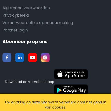
Algemene voorwaarden
Privacybeleid
Verantwoordelijke openbaarmaking
Partner login
Abonneer je op ons
Download onze mobiele app
©2015-2026 Airporttaxis.com.
Alle rechten
Uw ervaring op deze site wordt verbeterd door het gebruik
van cookies.
voorbehouden | Powered by
CodiCo.io