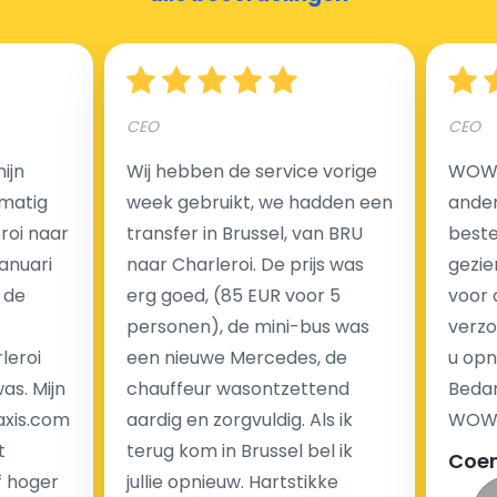
Hoeveel kost een luchthaven taxi transfer?
CEO
CEO
Een van de meest aantrekkelijke voordelen van
ijn
Wij hebben de service vorige
WOW I
luchthaventaxi's is een vast tarief voor uw rit. In
matig
week gebruikt, we hadden een
ander
tegenstelling tot traditionele taxi's met taxameter
eroi naar
transfer in Brussel, van BRU
beste 
brengen wij u geen extra kosten in rekening voor de
Januari
naar Charleroi. De prijs was
gezie
nachtrit.
 de
erg goed, (85 EUR voor 5
voor 
We hebben geen ophaaltarief of extra kosten voor
personen), de mini-bus was
verzo
wachttijd als uw vlucht vertraging heeft.
leroi
een nieuwe Mercedes, de
u opn
as. Mijn
chauffeur wasontzettend
Bedan
Kijk op onze website voor meer informatie over uw
axis.com
aardig en zorgvuldig. Als ik
WOW-
transferkosten. Ons boekingsformulier bevat alle
t
terug kom in Brussel bel ik
Coe
mogelijke extra's die u kunt kiezen en de prijs die u
f hoger
jullie opnieuw. Hartstikke