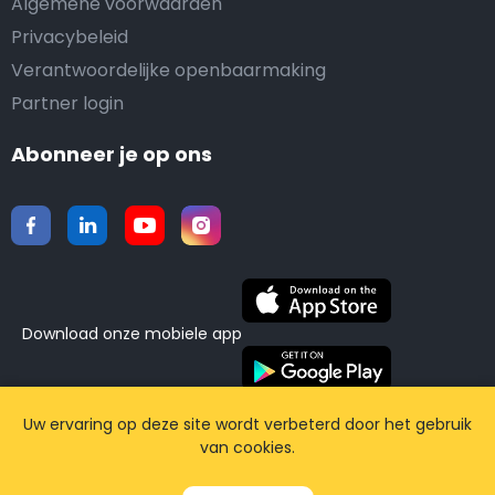
Algemene voorwaarden
Privacybeleid
Verantwoordelijke openbaarmaking
Partner login
Abonneer je op ons
Download onze mobiele app
©2015-2026 Airporttaxis.com.
Alle rechten
Uw ervaring op deze site wordt verbeterd door het gebruik
van cookies.
voorbehouden | Powered by
CodiCo.io