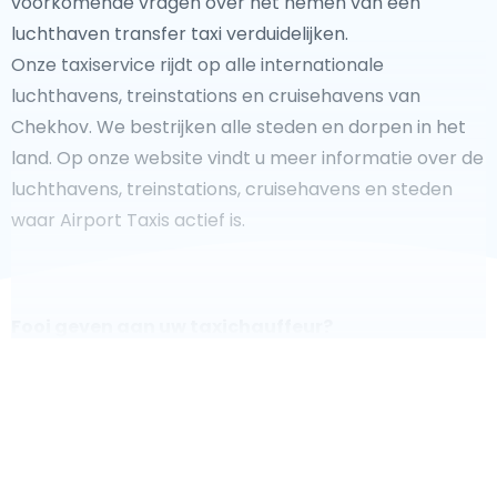
voorkomende vragen over het nemen van een
luchthaven transfer taxi verduidelijken.
Onze taxiservice rijdt op alle internationale
luchthavens, treinstations en cruisehavens van
Chekhov. We bestrijken alle steden en dorpen in het
land. Op onze website vindt u meer informatie over de
luchthavens, treinstations, cruisehavens en steden
waar Airport Taxis actief is.
Fooi geven aan uw taxichauffeur?
We doen ons best om uw reis zo veilig, comfortabel en
snel mogelijk te laten verlopen. Voldoet ons aanbod
aan uw verwachtingen, of overtreft het ze zelfs? Wilt u