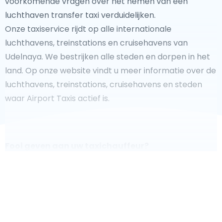
voorkomende vragen over het nemen van een
luchthaven transfer taxi verduidelijken.
Onze taxiservice rijdt op alle internationale
luchthavens, treinstations en cruisehavens van
Udelnaya. We bestrijken alle steden en dorpen in het
land. Op onze website vindt u meer informatie over de
luchthavens, treinstations, cruisehavens en steden
waar Airport Taxis actief is.
Fooi geven aan uw taxichauffeur?
We doen ons best om uw reis zo veilig, comfortabel en
snel mogelijk te laten verlopen. Voldoet ons aanbod
aan uw verwachtingen, of overtreft het ze zelfs? Wilt u