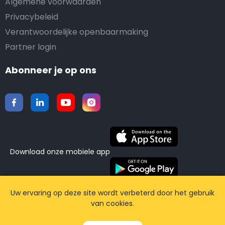
Algemene voorwaarden
Privacybeleid
Verantwoordelijke openbaarmaking
Partner login
Abonneer je op ons
Download onze mobiele app
©2015-2026 Airporttaxis.com.
Alle rechten
Uw ervaring op deze site wordt verbeterd door het gebruik
van cookies.
voorbehouden | Powered by
CodiCo.io