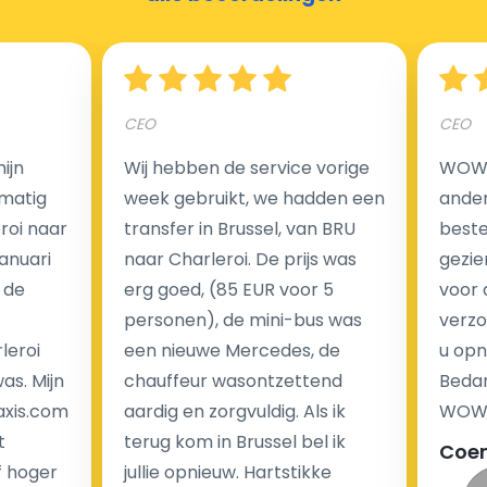
Hoeveel kost een luchthaven taxi transfer?
CEO
CEO
Een van de meest aantrekkelijke voordelen van
ijn
Wij hebben de service vorige
WOW I
luchthaventaxi's is een vast tarief voor uw rit. In
matig
week gebruikt, we hadden een
ander
tegenstelling tot traditionele taxi's met taxameter
eroi naar
transfer in Brussel, van BRU
beste 
brengen wij u geen extra kosten in rekening voor de
Januari
naar Charleroi. De prijs was
gezie
nachtrit.
 de
erg goed, (85 EUR voor 5
voor 
We hebben geen ophaaltarief of extra kosten voor
personen), de mini-bus was
verzo
wachttijd als uw vlucht vertraging heeft.
leroi
een nieuwe Mercedes, de
u opn
as. Mijn
chauffeur wasontzettend
Bedan
Kijk op onze website voor meer informatie over uw
axis.com
aardig en zorgvuldig. Als ik
WOW-
transferkosten. Ons boekingsformulier bevat alle
t
terug kom in Brussel bel ik
Coe
mogelijke extra's die u kunt kiezen en de prijs die u
f hoger
jullie opnieuw. Hartstikke