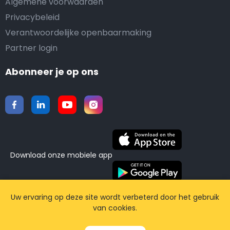
Algemene voorwaarden
Privacybeleid
Verantwoordelijke openbaarmaking
Partner login
Abonneer je op ons
Download onze mobiele app
©2015-2026 Airporttaxis.com.
Alle rechten
Uw ervaring op deze site wordt verbeterd door het gebruik
van cookies.
voorbehouden | Powered by
CodiCo.io