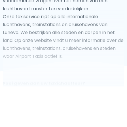
voorkomende vragen over het nemen van een
luchthaven transfer taxi verduidelijken.
Onze taxiservice rijdt op alle internationale
luchthavens, treinstations en cruisehavens van
Lunevo. We bestrijken alle steden en dorpen in het
land. Op onze website vindt u meer informatie over de
luchthavens, treinstations, cruisehavens en steden
waar Airport Taxis actief is.
Fooi geven aan uw taxichauffeur?
We doen ons best om uw reis zo veilig, comfortabel en
snel mogelijk te laten verlopen. Voldoet ons aanbod
aan uw verwachtingen, of overtreft het ze zelfs? Wilt u