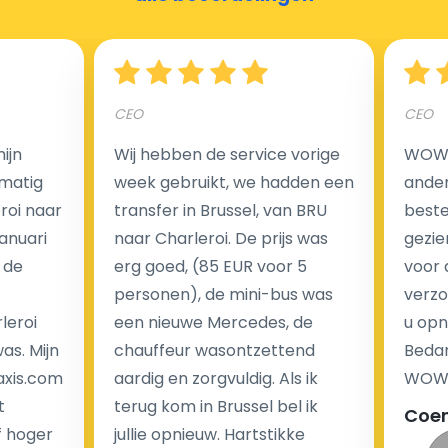
Hoeveel kost een luchthaven taxi transfer?
CEO
CEO
Een van de meest aantrekkelijke voordelen van
ijn
Wij hebben de service vorige
WOW I
luchthaventaxi's is een vast tarief voor uw rit. In
matig
week gebruikt, we hadden een
ander
tegenstelling tot traditionele taxi's met taxameter
eroi naar
transfer in Brussel, van BRU
beste 
brengen wij u geen extra kosten in rekening voor de
Januari
naar Charleroi. De prijs was
gezie
nachtrit.
 de
erg goed, (85 EUR voor 5
voor 
We hebben geen ophaaltarief of extra kosten voor
personen), de mini-bus was
verzo
wachttijd als uw vlucht vertraging heeft.
leroi
een nieuwe Mercedes, de
u opn
as. Mijn
chauffeur wasontzettend
Bedan
Kijk op onze website voor meer informatie over uw
axis.com
aardig en zorgvuldig. Als ik
WOW-
transferkosten. Ons boekingsformulier bevat alle
t
terug kom in Brussel bel ik
Coe
mogelijke extra's die u kunt kiezen en de prijs die u
f hoger
jullie opnieuw. Hartstikke