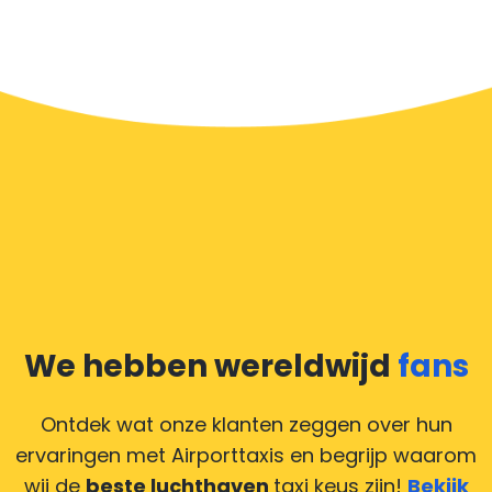
snel mogelijk te laten verlopen. Voldoet ons aanbod
aan uw verwachtingen, of overtreft het ze zelfs? Wilt u
uw chauffeur laten zien dat hij/zij uw rit zo aangenaam
mogelijk heeft gemaakt, dan bent u van harte welkom
om een fooi te geven.
De eenvoudigste manier om een fooi te geven, is door
het bedrag naar boven af te ronden of niet om
wisselgeld te vragen en de chauffeur te betalen met
een biljet dat hoger is dan de ritprijs.
Heeft u online betaald en wilt u uw chauffeur toch een
We hebben wereldwijd
fans
compliment geven, maar heeft u geen contant geld?
Deze situatie is vrij gebruikelijk in onze tijd van
Ontdek wat onze klanten zeggen over hun
creditcards. Geen probleem! U kunt ons heel blij
ervaringen met Airporttaxis
en begrijp waarom
maken door uw feedback achter te laten en wij
wij de
beste luchthaven
taxi keus zijn!
Bekijk