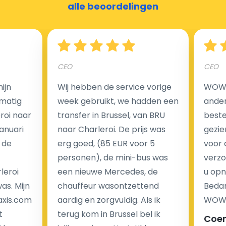
alle beoordelingen
Nederland?
Een van de meest aantrekkelijke voordelen van
CEO
CEO
luchthaventaxi's is een vast tarief voor uw rit. In
tegenstelling tot traditionele taxi's met taxameter
ijn
Wij hebben de service vorige
WOW I
brengen wij u geen extra kosten in rekening voor de
matig
week gebruikt, we hadden een
ander
nachtrit.
eroi naar
transfer in Brussel, van BRU
beste 
We hebben geen ophaaltarief of extra kosten voor
Januari
naar Charleroi. De prijs was
gezie
wachttijd als uw vlucht vertraging heeft.
 de
erg goed, (85 EUR voor 5
voor 
personen), de mini-bus was
verzo
Kijk op onze website voor meer informatie over uw
leroi
een nieuwe Mercedes, de
u opn
transferkosten. Ons boekingsformulier bevat alle
as. Mijn
chauffeur wasontzettend
Bedan
mogelijke extra's die u kunt kiezen en de prijs die u
axis.com
aardig en zorgvuldig. Als ik
WOW-
krijgt is transparant voor een passagier en een
t
terug kom in Brussel bel ik
Coe