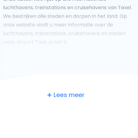
luchthavens, treinstations en cruisehavens van Texel.
We bestrijken alle steden en dorpen in het land. Op
onze website vindt u meer informatie over de
luchthavens, treinstations, cruisehavens en steden
waar Airport Taxis actief is.
Fooi geven aan uw taxichauffeur?
Lees meer
We doen ons best om uw reis zo veilig, comfortabel en
snel mogelijk te laten verlopen. Voldoet ons aanbod
aan uw verwachtingen, of overtreft het ze zelfs? Wilt u
uw chauffeur laten zien dat hij/zij uw rit zo aangenaam
mogelijk heeft gemaakt, dan bent u van harte welkom