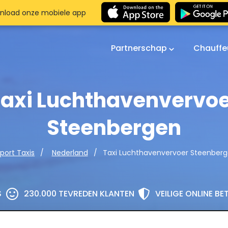
nload onze mobiele app
Partnerschap
Chauffe
axi Luchthavenvervo
Steenbergen
Taxi Luchthavenvervoer Steenber
rport Taxis
Nederland
S
230.000 TEVREDEN KLANTEN
VEILIGE ONLINE B