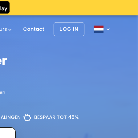
urs
Contact
LOG IN
er
gen
ETALINGEN
BESPAAR TOT 45%