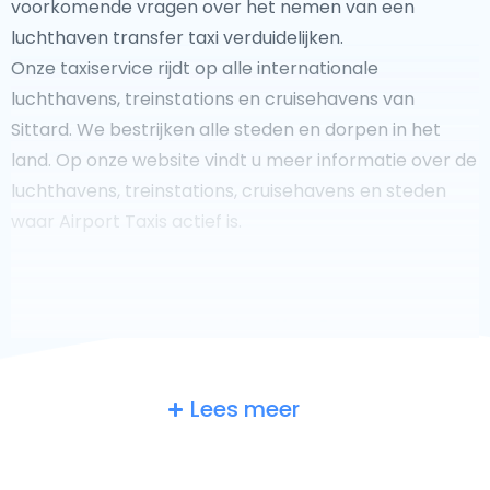
voorkomende vragen over het nemen van een
luchthaven transfer taxi verduidelijken.
Onze taxiservice rijdt op alle internationale
luchthavens, treinstations en cruisehavens van
Sittard. We bestrijken alle steden en dorpen in het
land. Op onze website vindt u meer informatie over de
luchthavens, treinstations, cruisehavens en steden
waar Airport Taxis actief is.
Fooi geven aan uw taxichauffeur?
Lees meer
We doen ons best om uw reis zo veilig, comfortabel en
snel mogelijk te laten verlopen. Voldoet ons aanbod