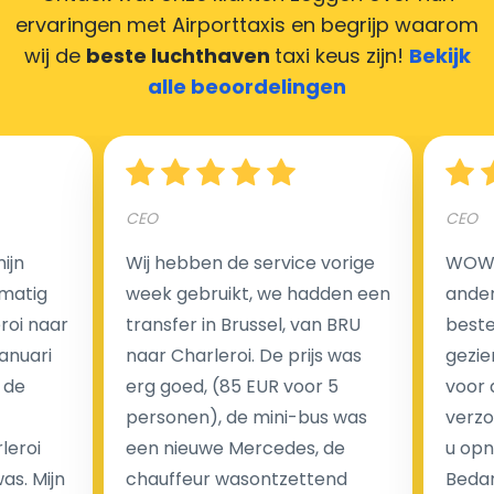
ervaringen met Airporttaxis
en begrijp waarom
wij de
beste luchthaven
taxi keus zijn!
Bekijk
Hoeveel kost een luchthaven taxi transfer in
alle beoordelingen
Nederland?
Een van de meest aantrekkelijke voordelen van
CEO
CEO
luchthaventaxi's is een vast tarief voor uw rit. In
tegenstelling tot traditionele taxi's met taxameter
ijn
Wij hebben de service vorige
WOW I
brengen wij u geen extra kosten in rekening voor de
matig
week gebruikt, we hadden een
ander
nachtrit.
eroi naar
transfer in Brussel, van BRU
beste 
We hebben geen ophaaltarief of extra kosten voor
Januari
naar Charleroi. De prijs was
gezie
wachttijd als uw vlucht vertraging heeft.
 de
erg goed, (85 EUR voor 5
voor 
personen), de mini-bus was
verzo
Kijk op onze website voor meer informatie over uw
leroi
een nieuwe Mercedes, de
u opn
transferkosten. Ons boekingsformulier bevat alle
as. Mijn
chauffeur wasontzettend
Bedan