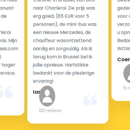
nachtrit.
Januari
naar Charleroi. De prijs was
gezie
We hebben geen ophaaltarief of extra kosten voor
 de
erg goed, (85 EUR voor 5
voor 
wachttijd als uw vlucht vertraging heeft.
personen), de mini-bus was
verzo
leroi
een nieuwe Mercedes, de
u opn
Kijk op onze website voor meer informatie over uw
as. Mijn
chauffeur wasontzettend
Bedan
transferkosten. Ons boekingsformulier bevat alle
axis.com
aardig en zorgvuldig. Als ik
WOW-
mogelijke extra's die u kunt kiezen en de prijs die u
t
terug kom in Brussel bel ik
Coe
krijgt is transparant voor een passagier en een
f hoger
jullie opnieuw. Hartstikke
chauffeur.
service.
bedankt voor de plezierige
ervaring!
15 
Ian
Kan taxi transfer bij aankomst op de luchthaven
gereserveerd worden?
120 reviews
Onze luchthaven transfer service is gebaseerd op