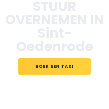
STUUR
OVERNEMEN IN
Sint-
Oedenrode
BOEK EEN TAXI