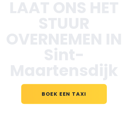
LAAT ONS HET
STUUR
OVERNEMEN IN
Sint-
Maartensdijk
BOEK EEN TAXI