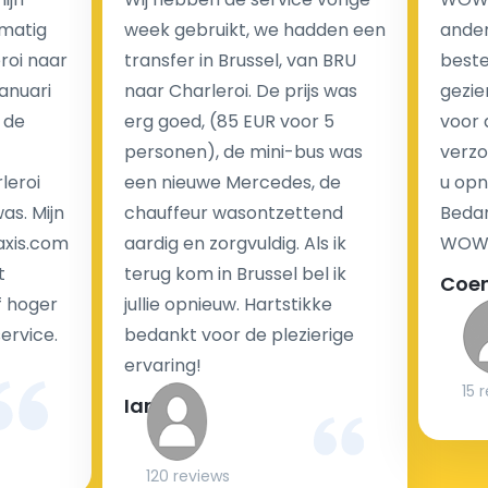
tegenstelling tot traditionele taxi's met taxameter
matig
week gebruikt, we hadden een
ander
brengen wij u geen extra kosten in rekening voor de
eroi naar
transfer in Brussel, van BRU
beste 
nachtrit.
Januari
naar Charleroi. De prijs was
gezie
We hebben geen ophaaltarief of extra kosten voor
 de
erg goed, (85 EUR voor 5
voor 
wachttijd als uw vlucht vertraging heeft.
personen), de mini-bus was
verzo
leroi
een nieuwe Mercedes, de
u opn
Kijk op onze website voor meer informatie over uw
as. Mijn
chauffeur wasontzettend
Bedan
transferkosten. Ons boekingsformulier bevat alle
axis.com
aardig en zorgvuldig. Als ik
WOW-
mogelijke extra's die u kunt kiezen en de prijs die u
t
terug kom in Brussel bel ik
Coe
krijgt is transparant voor een passagier en een
f hoger
jullie opnieuw. Hartstikke
chauffeur.
service.
bedankt voor de plezierige
ervaring!
15 
Ian
Kan taxi transfer bij aankomst op de luchthaven
gereserveerd worden?
120 reviews