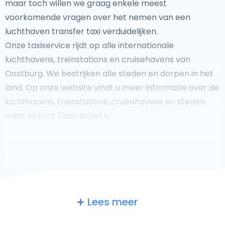
maar toch willen we graag enkele meest
voorkomende vragen over het nemen van een
luchthaven transfer taxi verduidelijken.
Onze taxiservice rijdt op alle internationale
luchthavens, treinstations en cruisehavens van
Oostburg. We bestrijken alle steden en dorpen in het
land. Op onze website vindt u meer informatie over de
luchthavens, treinstations, cruisehavens en steden
waar Airport Taxis actief is.
Fooi geven aan uw taxichauffeur?
Lees meer
We doen ons best om uw reis zo veilig, comfortabel en