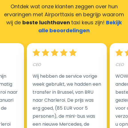
Ontdek wat onze klanten zeggen over hun
ervaringen met Airporttaxis
en begrijp waarom
wij de
beste luchthaven
taxi keus zijn!
Bekijk
Hoeveel kost een luchthaven taxi transfer in
alle beoordelingen
Nederland?
Een van de meest aantrekkelijke voordelen van
CEO
CEO
luchthaventaxi's is een vast tarief voor uw rit. In
tegenstelling tot traditionele taxi's met taxameter
ijn
Wij hebben de service vorige
WOW I
brengen wij u geen extra kosten in rekening voor de
matig
week gebruikt, we hadden een
ander
nachtrit.
eroi naar
transfer in Brussel, van BRU
beste 
We hebben geen ophaaltarief of extra kosten voor
Januari
naar Charleroi. De prijs was
gezie
wachttijd als uw vlucht vertraging heeft.
 de
erg goed, (85 EUR voor 5
voor 
personen), de mini-bus was
verzo
Kijk op onze website voor meer informatie over uw
leroi
een nieuwe Mercedes, de
u opn