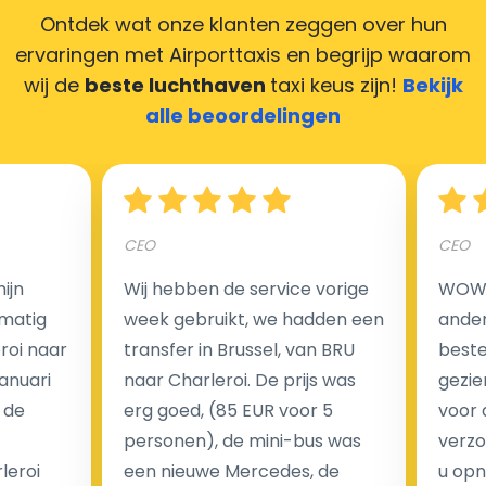
Ontdek wat onze klanten zeggen over hun
ervaringen met Airporttaxis
en begrijp waarom
wij de
beste luchthaven
taxi keus zijn!
Bekijk
Hoeveel kost een luchthaven taxi transfer in
alle beoordelingen
Nederland?
Een van de meest aantrekkelijke voordelen van
CEO
CEO
luchthaventaxi's is een vast tarief voor uw rit. In
tegenstelling tot traditionele taxi's met taxameter
ijn
Wij hebben de service vorige
WOW I
brengen wij u geen extra kosten in rekening voor de
matig
week gebruikt, we hadden een
ander
nachtrit.
eroi naar
transfer in Brussel, van BRU
beste 
We hebben geen ophaaltarief of extra kosten voor
Januari
naar Charleroi. De prijs was
gezie
wachttijd als uw vlucht vertraging heeft.
 de
erg goed, (85 EUR voor 5
voor 
personen), de mini-bus was
verzo
Kijk op onze website voor meer informatie over uw
leroi
een nieuwe Mercedes, de
u opn