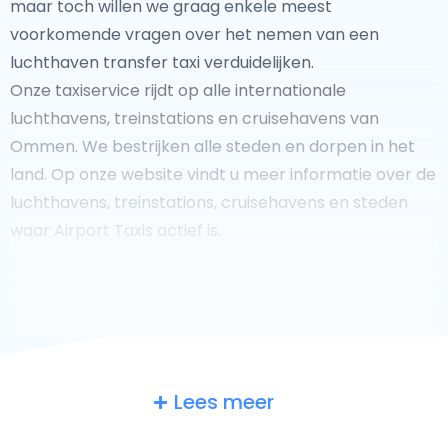
maar toch willen we graag enkele meest
voorkomende vragen over het nemen van een
luchthaven transfer taxi verduidelijken.
Onze taxiservice rijdt op alle internationale
luchthavens, treinstations en cruisehavens van
Ommen. We bestrijken alle steden en dorpen in het
land. Op onze website vindt u meer informatie over de
luchthavens, treinstations, cruisehavens en steden
waar Airport Taxis actief is.
Fooi geven aan uw taxichauffeur?
Lees meer
We doen ons best om uw reis zo veilig, comfortabel en