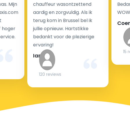
transferkosten. Ons boekingsformulier bevat alle
as. Mijn
chauffeur wasontzettend
Bedan
mogelijke extra's die u kunt kiezen en de prijs die u
axis.com
aardig en zorgvuldig. Als ik
WOW-
krijgt is transparant voor een passagier en een
t
terug kom in Brussel bel ik
Coe
chauffeur.
f hoger
jullie opnieuw. Hartstikke
service.
bedankt voor de plezierige
ervaring!
Kan taxi transfer bij aankomst op de luchthaven
15 
Ian
gereserveerd worden?
120 reviews
Onze luchthaven transfer service is gebaseerd op
vooraf geboekte transfers, dus als u liever met een
luchthaven taxi reist tegen de vaste lage kosten,
raden we u aan om uw transfer van tevoren op onze
website te boeken.
Als u onverwacht niemand heeft om u op te halen -
boek uw transfer vlak voor het instappen of zelfs uit