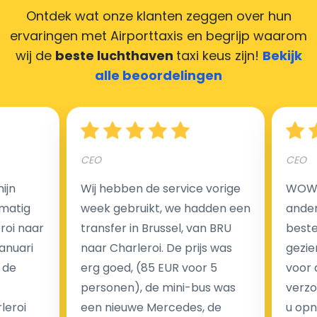
Ontdek wat onze klanten zeggen over hun
ervaringen met Airporttaxis
en begrijp waarom
wij de
beste luchthaven
taxi keus zijn!
Bekijk
Hoeveel kost een luchthaven taxi transfer in
alle beoordelingen
Nederland?
Een van de meest aantrekkelijke voordelen van
CEO
CEO
luchthaventaxi's is een vast tarief voor uw rit. In
tegenstelling tot traditionele taxi's met taxameter
ijn
Wij hebben de service vorige
WOW I
brengen wij u geen extra kosten in rekening voor de
matig
week gebruikt, we hadden een
ander
nachtrit.
eroi naar
transfer in Brussel, van BRU
beste 
We hebben geen ophaaltarief of extra kosten voor
Januari
naar Charleroi. De prijs was
gezie
wachttijd als uw vlucht vertraging heeft.
 de
erg goed, (85 EUR voor 5
voor 
personen), de mini-bus was
verzo
Kijk op onze website voor meer informatie over uw
leroi
een nieuwe Mercedes, de
u opn