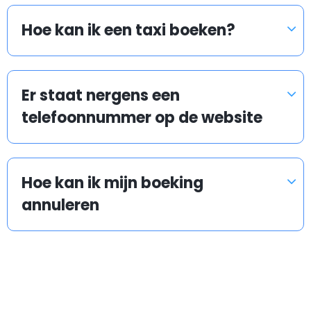
onze chauffeur op tijd is om u op te halen. Maakt u zich
geen zorgen als uw vlucht of trein vertraging heeft.
Hoe kan ik een taxi boeken?
Als de verwachte vertraging het schema van de
chauffeur niet verstoort, wacht hij/zij op u op de
Er staat nergens een
luchthaven of het treinstation zonder extra kosten.
telefoonnummer op de website
Als uw vlucht of trein een aanzienlijke vertraging heeft,
zullen we de nodige regelingen doen en u op tijd
ophalen! Maakt u geen zorgen, onze chauffeur zal
Hoe kan ik mijn boeking
contact met u opnemen. Geen extra kosten worden
annuleren
toegevoegd.