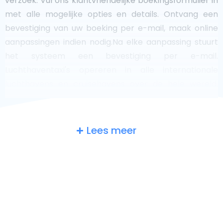
verzoek. Vul ons klantvriendelijke boekingsformulier in
met alle mogelijke opties en details. Ontvang een
bevestiging van uw boeking per e-mail, maak online
aanpassingen indien nodig.Na elke aanpassing stuurt
het systeem een bevestiging per e-mail.
Luchthaventaxi's opereren in alle internationale
luchthavens en cruisehavens over de hele wereld.
Italy in een oogopslag Bent u op zoek naar een
luchthaventaxi in Arzignano? Hoewel het een groot
land is, maakt het aantal taxi's dat klaar staat voor
Lees meer
service in elk gebied het gemakkelijk om snel naar een
luchthaven te komen, zelfs op aanvraag. Hoewel we
aanraden om uw luchthaventransfer online te boeken
op onze website, om uw reis stressvrij te maken. In
Arzignano is een taxidienst vrij ontwikkeld, maar toch
willen we u door enkele meest voorkomende vragen