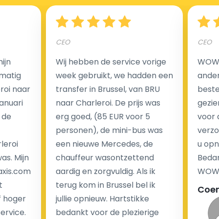
de kosten van de rit.
Heeft u online betaald en wilt u uw chauffeur toch een
compliment geven, maar heeft u geen contant geld?
CEO
CEO
Deze situatie is vrij gebruikelijk in onze tijd van
ijn
Wij hebben de service vorige
WOW I
creditcards. Geen probleem! U kunt ons erg blij
matig
week gebruikt, we hadden een
ander
maken door uw feedback achter te laten en we zullen
eroi naar
transfer in Brussel, van BRU
beste 
ervoor zorgen dat uw chauffeur het ontvangt.
Januari
naar Charleroi. De prijs was
gezie
 de
erg goed, (85 EUR voor 5
voor 
Hoeveel kost een luchthaventaxi?
personen), de mini-bus was
verzo
Taxi's met een taximeter zijn meestal veel duurder
leroi
een nieuwe Mercedes, de
u opn
omdat ze verschillende kosten in rekening brengen,
as. Mijn
chauffeur wasontzettend
Bedan
zoals een ophaaltarief dat 's nachts duurder is, een
axis.com
aardig en zorgvuldig. Als ik
WOW-
prijs per kilometer en waarschijnlijk ook een
t
terug kom in Brussel bel ik
Coe
wachttarief.We bieden taxidiensten aan tegen vaste
f hoger
jullie opnieuw. Hartstikke
prijzen vanaf 37 euro per rit zonder verborgen kosten!
service.
bedankt voor de plezierige