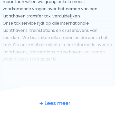
maar toch willen we graag enkele meest
voorkomende vragen over het nemen van een
luchthaven transfer taxi verduidelijken.
Onze taxiservice rijdt op alle internationale
luchthavens, treinstations en cruisehavens van
Leerdam. We bestrijken alle steden en dorpen in het
land. Op onze website vindt u meer informatie over de
luchthavens, treinstations, cruisehavens en steden
waar Airport Taxis actief is.
Fooi geven aan uw taxichauffeur?
Lees meer
We doen ons best om uw reis zo veilig, comfortabel en