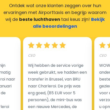
Ontdek wat onze klanten zeggen over hun
ervaringen met Airporttaxis
en begrijp waarom
wij de
beste luchthaven
taxi keus zijn!
Bekijk
Hoeveel kost een luchthaven taxi transfer in
alle beoordelingen
Nederland?
Een van de meest aantrekkelijke voordelen van
CEO
CEO
luchthaventaxi's is een vast tarief voor uw rit. In
tegenstelling tot traditionele taxi's met taxameter
ijn
Wij hebben de service vorige
WOW I
brengen wij u geen extra kosten in rekening voor de
matig
week gebruikt, we hadden een
ander
nachtrit.
eroi naar
transfer in Brussel, van BRU
beste 
We hebben geen ophaaltarief of extra kosten voor
Januari
naar Charleroi. De prijs was
gezie
wachttijd als uw vlucht vertraging heeft.
 de
erg goed, (85 EUR voor 5
voor 
personen), de mini-bus was
verzo
Kijk op onze website voor meer informatie over uw
leroi
een nieuwe Mercedes, de
u opn