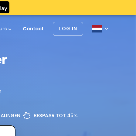
urs
Contact
LOG IN
er
e
ETALINGEN
BESPAAR TOT 45%