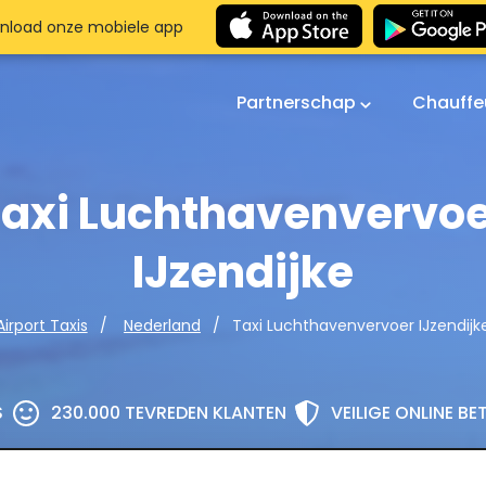
nload onze mobiele app
Partnerschap
Chauffe
axi Luchthavenvervo
IJzendijke
Taxi Luchthavenvervoer IJzendijk
Airport Taxis
Nederland
S
230.000 TEVREDEN KLANTEN
VEILIGE ONLINE B