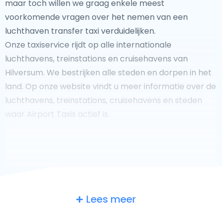
maar toch willen we graag enkele meest
voorkomende vragen over het nemen van een
luchthaven transfer taxi verduidelijken.
Onze taxiservice rijdt op alle internationale
luchthavens, treinstations en cruisehavens van
Hilversum. We bestrijken alle steden en dorpen in het
land. Op onze website vindt u meer informatie over de
luchthavens, treinstations, cruisehavens en steden
waar Airport Taxis actief is.
Fooi geven aan uw taxichauffeur?
Lees meer
We doen ons best om uw reis zo veilig, comfortabel en