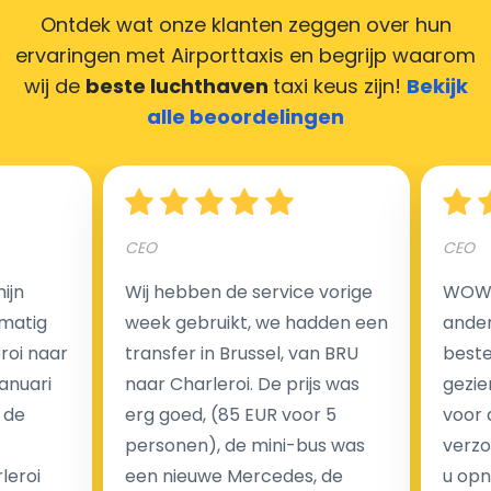
Ontdek wat onze klanten zeggen over hun
ervaringen met Airporttaxis
en begrijp waarom
wij de
beste luchthaven
taxi keus zijn!
Bekijk
Hoeveel kost een luchthaven taxi transfer in
alle beoordelingen
Nederland?
Een van de meest aantrekkelijke voordelen van
CEO
CEO
luchthaventaxi's is een vast tarief voor uw rit. In
tegenstelling tot traditionele taxi's met taxameter
ijn
Wij hebben de service vorige
WOW I
brengen wij u geen extra kosten in rekening voor de
matig
week gebruikt, we hadden een
ander
nachtrit.
eroi naar
transfer in Brussel, van BRU
beste 
We hebben geen ophaaltarief of extra kosten voor
Januari
naar Charleroi. De prijs was
gezie
wachttijd als uw vlucht vertraging heeft.
 de
erg goed, (85 EUR voor 5
voor 
personen), de mini-bus was
verzo
Kijk op onze website voor meer informatie over uw
leroi
een nieuwe Mercedes, de
u opn