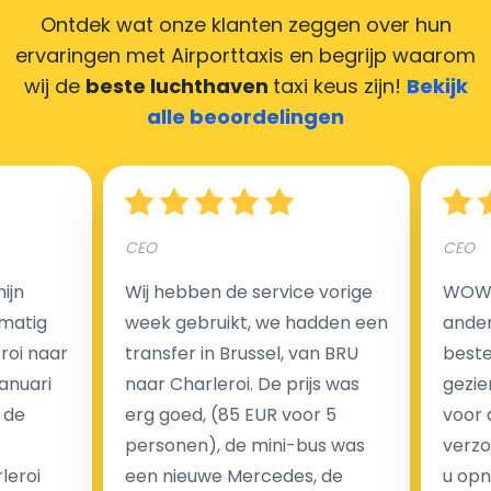
Ontdek wat onze klanten zeggen over hun
ervaringen met Airporttaxis
en begrijp waarom
wij de
beste luchthaven
taxi keus zijn!
Bekijk
Hoeveel kost een luchthaven taxi transfer in
alle beoordelingen
Nederland?
Een van de meest aantrekkelijke voordelen van
CEO
CEO
luchthaventaxi's is een vast tarief voor uw rit. In
tegenstelling tot traditionele taxi's met taxameter
ijn
Wij hebben de service vorige
WOW I
brengen wij u geen extra kosten in rekening voor de
matig
week gebruikt, we hadden een
ander
nachtrit.
eroi naar
transfer in Brussel, van BRU
beste 
We hebben geen ophaaltarief of extra kosten voor
Januari
naar Charleroi. De prijs was
gezie
wachttijd als uw vlucht vertraging heeft.
 de
erg goed, (85 EUR voor 5
voor 
personen), de mini-bus was
verzo
Kijk op onze website voor meer informatie over uw
leroi
een nieuwe Mercedes, de
u opn