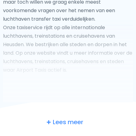
maar toch willen we graag enkele meest
voorkomende vragen over het nemen van een
luchthaven transfer taxi verduidelijken.
Onze taxiservice rijdt op alle internationale
luchthavens, treinstations en cruisehavens van
Heusden. We bestrijken alle steden en dorpen in het
land. Op onze website vindt u meer informatie over de
luchthavens, treinstations, cruisehavens en steden
waar Airport Taxis actief is.
Fooi geven aan uw taxichauffeur?
Lees meer
We doen ons best om uw reis zo veilig, comfortabel en