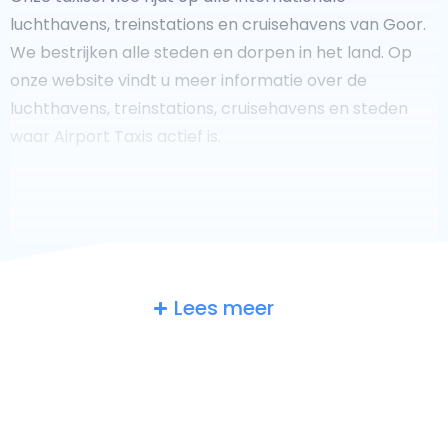
luchthavens, treinstations en cruisehavens van Goor.
We bestrijken alle steden en dorpen in het land. Op
onze website vindt u meer informatie over de
luchthavens, treinstations, cruisehavens en steden
waar Airport Taxis actief is.
Fooi geven aan uw taxichauffeur?
Lees meer
We doen ons best om uw reis zo veilig, comfortabel en
snel mogelijk te laten verlopen. Voldoet ons aanbod
aan uw verwachtingen, of overtreft het ze zelfs? Wilt u
uw chauffeur laten zien dat hij/zij uw rit zo aangenaam
mogelijk heeft gemaakt, dan bent u van harte welkom