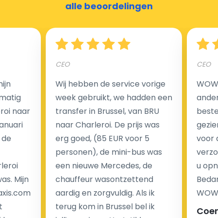
alle beoordelingen
Nederland?
Een van de meest aantrekkelijke voordelen van
CEO
CEO
luchthaventaxi's is een vast tarief voor uw rit. In
tegenstelling tot traditionele taxi's met taxameter
ijn
Wij hebben de service vorige
WOW I
brengen wij u geen extra kosten in rekening voor de
matig
week gebruikt, we hadden een
ander
nachtrit.
eroi naar
transfer in Brussel, van BRU
beste 
We hebben geen ophaaltarief of extra kosten voor
Januari
naar Charleroi. De prijs was
gezie
wachttijd als uw vlucht vertraging heeft.
 de
erg goed, (85 EUR voor 5
voor 
personen), de mini-bus was
verzo
Kijk op onze website voor meer informatie over uw
leroi
een nieuwe Mercedes, de
u opn
transferkosten. Ons boekingsformulier bevat alle
as. Mijn
chauffeur wasontzettend
Bedan
mogelijke extra's die u kunt kiezen en de prijs die u
axis.com
aardig en zorgvuldig. Als ik
WOW-
krijgt is transparant voor een passagier en een
t
terug kom in Brussel bel ik
Coe