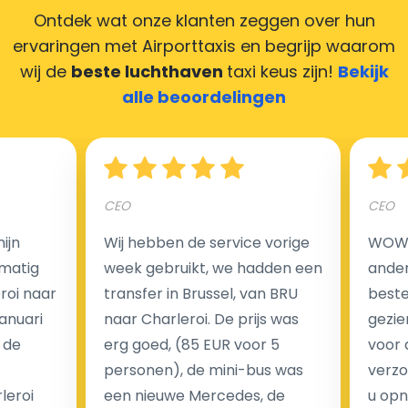
Ontdek wat onze klanten zeggen over hun
ervaringen met Airporttaxis
en begrijp waarom
wij de
beste luchthaven
taxi keus zijn!
Bekijk
Hoeveel kost een luchthaven taxi transfer in
alle beoordelingen
Nederland?
Een van de meest aantrekkelijke voordelen van
CEO
CEO
luchthaventaxi's is een vast tarief voor uw rit. In
tegenstelling tot traditionele taxi's met taxameter
ijn
Wij hebben de service vorige
WOW I
brengen wij u geen extra kosten in rekening voor de
matig
week gebruikt, we hadden een
ander
nachtrit.
eroi naar
transfer in Brussel, van BRU
beste 
We hebben geen ophaaltarief of extra kosten voor
Januari
naar Charleroi. De prijs was
gezie
wachttijd als uw vlucht vertraging heeft.
 de
erg goed, (85 EUR voor 5
voor 
personen), de mini-bus was
verzo
Kijk op onze website voor meer informatie over uw
leroi
een nieuwe Mercedes, de
u opn