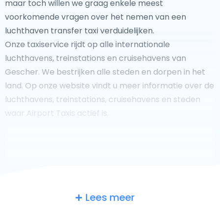
maar toch willen we graag enkele meest
voorkomende vragen over het nemen van een
luchthaven transfer taxi verduidelijken.
Onze taxiservice rijdt op alle internationale
luchthavens, treinstations en cruisehavens van
Gescher. We bestrijken alle steden en dorpen in het
land. Op onze website vindt u meer informatie over de
luchthavens, treinstations, cruisehavens en steden
waar Airport Taxis actief is.
Fooi geven aan uw taxichauffeur?
Lees meer
We doen ons best om uw reis zo veilig, comfortabel en