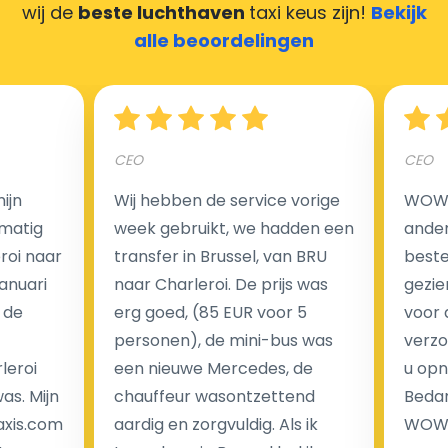
wij de
beste luchthaven
taxi keus zijn!
Bekijk
Hoeveel kost een luchthaven taxi transfer in
alle beoordelingen
Nederland?
Een van de meest aantrekkelijke voordelen van
CEO
CEO
luchthaventaxi's is een vast tarief voor uw rit. In
tegenstelling tot traditionele taxi's met taxameter
ijn
Wij hebben de service vorige
WOW I
brengen wij u geen extra kosten in rekening voor de
matig
week gebruikt, we hadden een
ander
nachtrit.
eroi naar
transfer in Brussel, van BRU
beste 
We hebben geen ophaaltarief of extra kosten voor
Januari
naar Charleroi. De prijs was
gezie
wachttijd als uw vlucht vertraging heeft.
 de
erg goed, (85 EUR voor 5
voor 
personen), de mini-bus was
verzo
Kijk op onze website voor meer informatie over uw
leroi
een nieuwe Mercedes, de
u opn
transferkosten. Ons boekingsformulier bevat alle
as. Mijn
chauffeur wasontzettend
Bedan
mogelijke extra's die u kunt kiezen en de prijs die u
axis.com
aardig en zorgvuldig. Als ik
WOW-