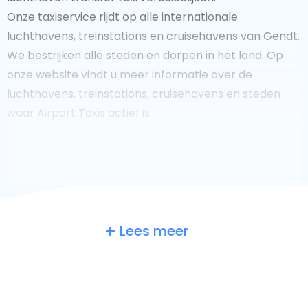
Onze taxiservice rijdt op alle internationale
luchthavens, treinstations en cruisehavens van Gendt.
We bestrijken alle steden en dorpen in het land. Op
onze website vindt u meer informatie over de
luchthavens, treinstations, cruisehavens en steden
waar Airport Taxis actief is.
Fooi geven aan uw taxichauffeur?
Lees meer
We doen ons best om uw reis zo veilig, comfortabel en
snel mogelijk te laten verlopen. Voldoet ons aanbod
aan uw verwachtingen, of overtreft het ze zelfs? Wilt u
uw chauffeur laten zien dat hij/zij uw rit zo aangenaam