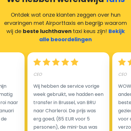
maken door uw feedback achter te laten en wij
zorgen ervoor dat uw chauffeur deze krijgt.
Ontdek wat onze klanten zeggen over hun
ervaringen met Airporttaxis
en begrijp waarom
wij de
beste luchthaven
taxi keus zijn!
Bekijk
alle beoordelingen
Hoeveel kost een luchthaven taxi transfer in
Nederland?
CEO
CEO
Een van de meest aantrekkelijke voordelen van
luchthaventaxi's is een vast tarief voor uw rit. In
ijn
Wij hebben de service vorige
WOW I
tegenstelling tot traditionele taxi's met taxameter
matig
week gebruikt, we hadden een
ander
brengen wij u geen extra kosten in rekening voor de
eroi naar
transfer in Brussel, van BRU
beste 
nachtrit.
Januari
naar Charleroi. De prijs was
gezie
We hebben geen ophaaltarief of extra kosten voor
 de
erg goed, (85 EUR voor 5
voor 
wachttijd als uw vlucht vertraging heeft.
personen), de mini-bus was
verzo