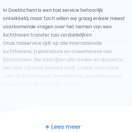
In Doetinchem is een taxi service behoorlijk
ontwikkeld, maar toch willen we graag enkele meest
voorkomende vragen over het nemen van een
luchthaven transfer taxi verduidelijken.
Onze taxiservice rijdt op alle internationale
luchthavens, treinstations en cruisehavens van
Doetinchem. We bestrijken alle steden en dorpen in
het land. Op onze website vindt u meer informatie
over de luchthavens, treinstations, cruisehavens en
steden waar Airport Taxis actief is.
Fooi geven aan uw taxichauffeur?
Lees meer