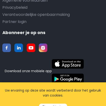
Algemene voorwaarden
Privacybeleid
Verantwoordelijke openbaarmaking
Partner login
Abonneer je op ons
Download onze mobiele app
©2015-2026 Airporttaxis.com.
Alle rechten
Uw ervaring op deze site wordt verbeterd door het gebruik
van cookies.
voorbehouden | Powered by
CodiCo.io