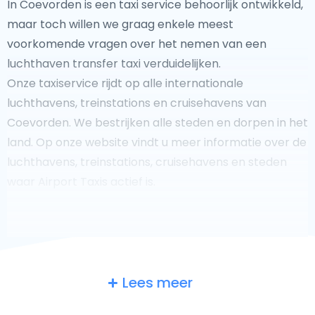
In Coevorden is een taxi service behoorlijk ontwikkeld,
maar toch willen we graag enkele meest
voorkomende vragen over het nemen van een
luchthaven transfer taxi verduidelijken.
Onze taxiservice rijdt op alle internationale
luchthavens, treinstations en cruisehavens van
Coevorden. We bestrijken alle steden en dorpen in het
land. Op onze website vindt u meer informatie over de
luchthavens, treinstations, cruisehavens en steden
waar Airport Taxis actief is.
Fooi geven aan uw taxichauffeur?
Lees meer