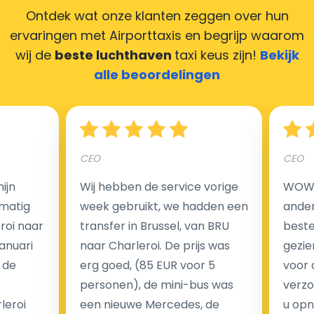
zorgen ervoor dat uw chauffeur deze krijgt.
Ontdek wat onze klanten zeggen over hun
ervaringen met Airporttaxis
en begrijp waarom
wij de
beste luchthaven
taxi keus zijn!
Bekijk
alle beoordelingen
Hoeveel kost een luchthaven taxi transfer in
Nederland?
CEO
CEO
Een van de meest aantrekkelijke voordelen van
luchthaventaxi's is een vast tarief voor uw rit. In
ijn
Wij hebben de service vorige
WOW I
tegenstelling tot traditionele taxi's met taxameter
matig
week gebruikt, we hadden een
ander
brengen wij u geen extra kosten in rekening voor de
eroi naar
transfer in Brussel, van BRU
beste 
nachtrit.
Januari
naar Charleroi. De prijs was
gezie
We hebben geen ophaaltarief of extra kosten voor
 de
erg goed, (85 EUR voor 5
voor 
wachttijd als uw vlucht vertraging heeft.
personen), de mini-bus was
verzo
leroi
een nieuwe Mercedes, de
u opn