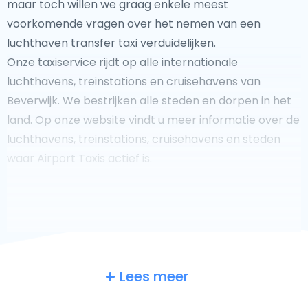
maar toch willen we graag enkele meest
voorkomende vragen over het nemen van een
luchthaven transfer taxi verduidelijken.
Onze taxiservice rijdt op alle internationale
luchthavens, treinstations en cruisehavens van
Beverwijk. We bestrijken alle steden en dorpen in het
land. Op onze website vindt u meer informatie over de
luchthavens, treinstations, cruisehavens en steden
waar Airport Taxis actief is.
Fooi geven aan uw taxichauffeur?
Lees meer
We doen ons best om uw reis zo veilig, comfortabel en