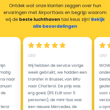
Ontdek wat onze klanten zeggen over hun
ervaringen met Airporttaxis
en begrijp waarom
wij de
beste luchthaven
taxi keus zijn!
Bekijk
Hoeveel kost een luchthaven taxi transfer in
alle beoordelingen
Nederland?
Een van de meest aantrekkelijke voordelen van
CEO
CEO
luchthaventaxi's is een vast tarief voor uw rit. In
tegenstelling tot traditionele taxi's met taxameter
ijn
Wij hebben de service vorige
WOW I
brengen wij u geen extra kosten in rekening voor de
matig
week gebruikt, we hadden een
ander
nachtrit.
eroi naar
transfer in Brussel, van BRU
beste 
We hebben geen ophaaltarief of extra kosten voor
Januari
naar Charleroi. De prijs was
gezie
wachttijd als uw vlucht vertraging heeft.
 de
erg goed, (85 EUR voor 5
voor 
personen), de mini-bus was
verzo
Kijk op onze website voor meer informatie over uw
leroi
een nieuwe Mercedes, de
u opn