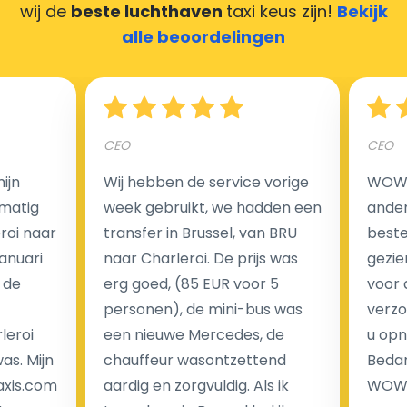
wij de
beste luchthaven
taxi keus zijn!
Bekijk
Hoeveel kost een luchthaven taxi transfer in
alle beoordelingen
Nederland?
Een van de meest aantrekkelijke voordelen van
CEO
CEO
luchthaventaxi's is een vast tarief voor uw rit. In
tegenstelling tot traditionele taxi's met taxameter
ijn
Wij hebben de service vorige
WOW I
brengen wij u geen extra kosten in rekening voor de
matig
week gebruikt, we hadden een
ander
nachtrit.
eroi naar
transfer in Brussel, van BRU
beste 
We hebben geen ophaaltarief of extra kosten voor
Januari
naar Charleroi. De prijs was
gezie
wachttijd als uw vlucht vertraging heeft.
 de
erg goed, (85 EUR voor 5
voor 
personen), de mini-bus was
verzo
Kijk op onze website voor meer informatie over uw
leroi
een nieuwe Mercedes, de
u opn
transferkosten. Ons boekingsformulier bevat alle
as. Mijn
chauffeur wasontzettend
Bedan
mogelijke extra's die u kunt kiezen en de prijs die u
axis.com
aardig en zorgvuldig. Als ik
WOW-