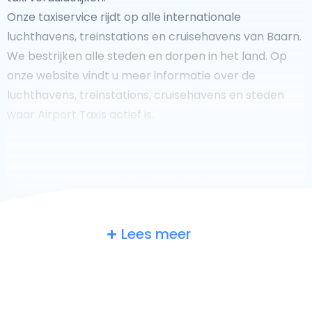
Onze taxiservice rijdt op alle internationale
luchthavens, treinstations en cruisehavens van Baarn.
We bestrijken alle steden en dorpen in het land. Op
onze website vindt u meer informatie over de
luchthavens, treinstations, cruisehavens en steden
waar Airport Taxis actief is.
Fooi geven aan uw taxichauffeur?
Lees meer
We doen ons best om uw reis zo veilig, comfortabel en
snel mogelijk te laten verlopen. Voldoet ons aanbod
aan uw verwachtingen, of overtreft het ze zelfs? Wilt u
uw chauffeur laten zien dat hij/zij uw rit zo aangenaam