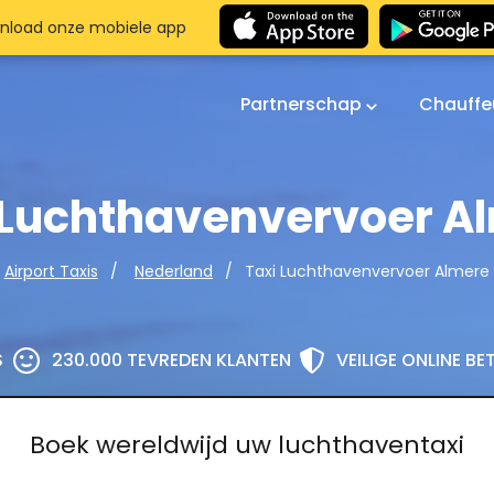
nload onze mobiele app
Partnerschap
Chauffe
 Luchthavenvervoer A
Taxi Luchthavenvervoer Almere
Airport Taxis
Nederland
S
230.000 TEVREDEN KLANTEN
VEILIGE ONLINE B
Boek wereldwijd uw luchthaventaxi