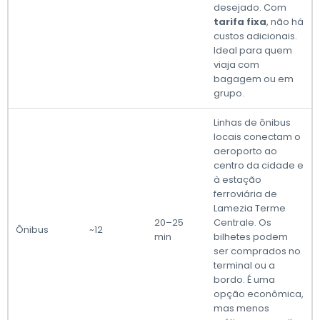
desejado. Com
tarifa fixa
, não há
custos adicionais.
Ideal para quem
viaja com
bagagem ou em
grupo.
Linhas de ônibus
locais conectam o
aeroporto ao
centro da cidade e
à estação
ferroviária de
Lamezia Terme
20–25
Centrale. Os
Ônibus
~12
min
bilhetes podem
ser comprados no
terminal ou a
bordo. É uma
opção econômica,
mas menos