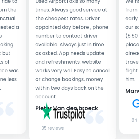
ride to
Used AirportTaxis so many
We ha
rom the
times. Always good service at
from 
nctual
the cheapest rates. Driver
early
uested a
appointed day before , phone
our s
s
number to contact driver
(5:50
taking
available. Always just in time
place
t but
as asked. App needs update
alrea
s of
and refreshments, website
travel
rvice was
works very wel. Easy to cancel
fligh
ne less
or change bookings, money
him.
.
within two days back on the
Man
account.
Pieter Van den broeck
84 
35 reviews