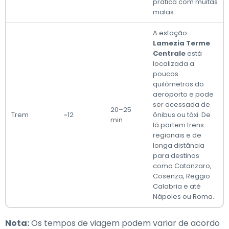
prática com muitas
malas.
A estação
Lamezia Terme
Centrale
está
localizada a
poucos
quilômetros do
aeroporto e pode
ser acessada de
20–25
Trem
~12
ônibus ou táxi. De
min
lá partem trens
regionais e de
longa distância
para destinos
como Catanzaro,
Cosenza, Reggio
Calabria e até
Nápoles ou Roma.
Nota:
Os tempos de viagem podem variar de acordo