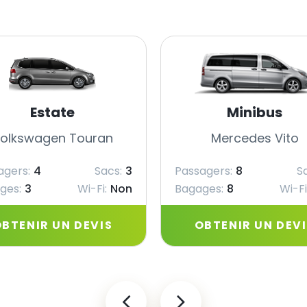
Estate
Minibus
olkswagen Touran
Mercedes Vito
agers:
4
Sacs:
3
Passagers:
8
S
ges:
3
Wi-Fi:
Non
Bagages:
8
Wi-Fi
BTENIR UN DEVIS
OBTENIR UN DEV