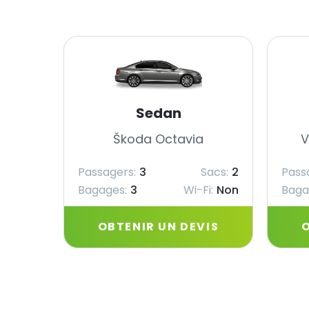
Sedan
Škoda Octavia
V
Passagers:
3
Sacs:
2
Pass
Bagages:
3
Wi-Fi:
Non
Baga
OBTENIR UN DEVIS
O