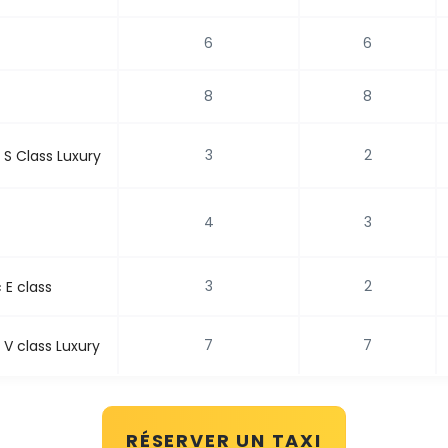
6
6
8
8
3
2
S Class Luxury
4
3
3
2
E class
7
7
V class Luxury
RÉSERVER UN TAXI