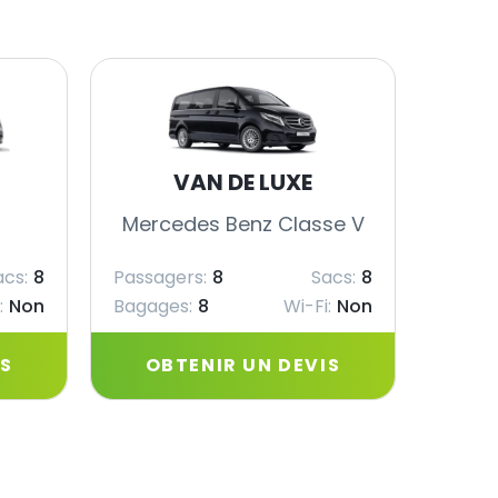
VAN DE LUXE
Mercedes Benz Classe V
Merc
acs:
8
Passagers:
8
Sacs:
8
Passag
:
Non
Bagages:
8
Wi-Fi:
Non
Bagag
IS
OBTENIR UN DEVIS
OB