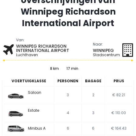
overschrijvingen van
Winnipeg Richardson
International Airport
Van:
Naar:
WINNIPEG RICHARDSON
INTERNATIONAL AIRPORT
WINNIPEG
Luchthaven
Stadscentrum
8 km
17 min
VOERTUIGKLASSE
PERSONEN
BAGAGE
PRIJS
Saloon
3
2
€ 82.21
Estate
4
3
€ 110.00
Minibus A
6
6
€ 164.43