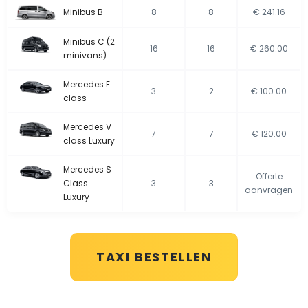
Minibus B
8
8
€ 241.16
Minibus C (2
16
16
€ 260.00
minivans)
Mercedes E
3
2
€ 100.00
class
Mercedes V
7
7
€ 120.00
class Luxury
Mercedes S
Offerte
Class
3
3
aanvragen
Luxury
TAXI BESTELLEN