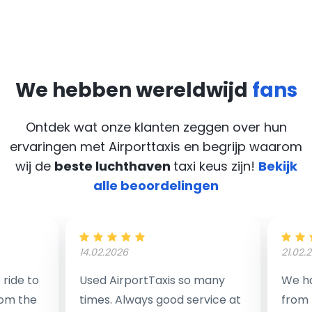
We hebben wereldwijd
fans
Ontdek wat onze klanten zeggen over hun
ervaringen met Airporttaxis
en begrijp waarom
wij de
beste luchthaven
taxi keus zijn!
Bekijk
alle beoordelingen
14.02.2026
21.02.
ride to
Used AirportTaxis so many
We ha
rom the
times. Always good service at
from 