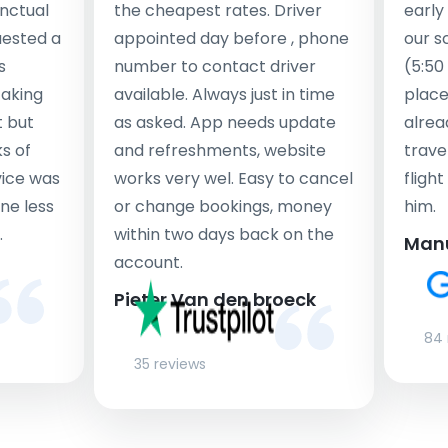
nctual
the cheapest rates. Driver
early
uested a
appointed day before , phone
our s
s
number to contact driver
(5:50
taking
available. Always just in time
place
t but
as asked. App needs update
alrea
s of
and refreshments, website
travel
rvice was
works very wel. Easy to cancel
fligh
ne less
or change bookings, money
him.
.
within two days back on the
Man
account.
Pieter Van den broeck
84 
35 reviews