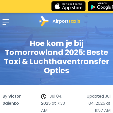
Airport
taxis
Hoe kom je bij
Tomorrowland 2025: Beste
Taxi & Luchthaventransfer
Opties
By
Victor
Jul 04,
Updated Jul
Saienko
2025 at 7:33
04, 2025 at
AM
11:57 AM