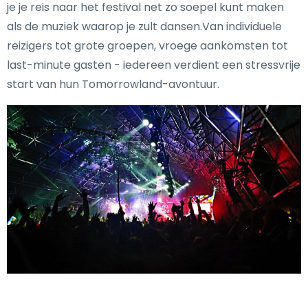
je je reis naar het festival net zo soepel kunt maken
als de muziek waarop je zult dansen.Van individuele
reizigers tot grote groepen, vroege aankomsten tot
last-minute gasten - iedereen verdient een stressvrije
start van hun Tomorrowland-avontuur.