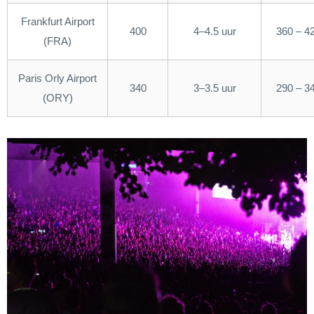
Frankfurt Airport
400
4–4.5 uur
360 – 4
(FRA)
Paris Orly Airport
340
3–3.5 uur
290 – 3
(ORY)