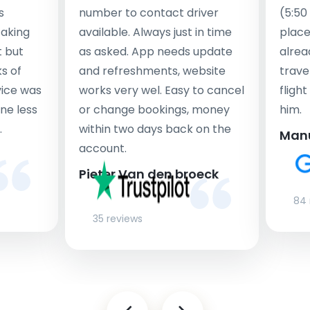
s
number to contact driver
(5:50
taking
available. Always just in time
place
t but
as asked. App needs update
alrea
s of
and refreshments, website
travel
rvice was
works very wel. Easy to cancel
fligh
ne less
or change bookings, money
him.
.
within two days back on the
Man
account.
Pieter Van den broeck
84 
35 reviews