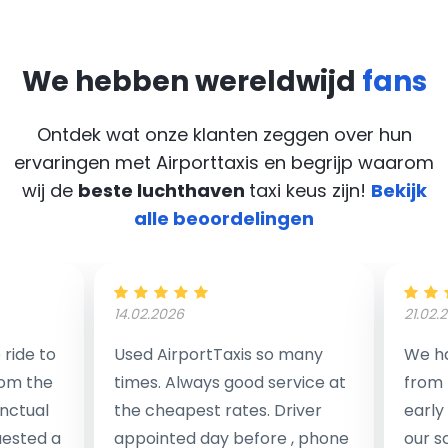
We hebben wereldwijd
fans
Ontdek wat onze klanten zeggen over hun
ervaringen met Airporttaxis
en begrijp waarom
wij de
beste luchthaven
taxi keus zijn!
Bekijk
alle beoordelingen
14.02.2026
21.02.
ride to
Used AirportTaxis so many
We ha
rom the
times. Always good service at
from 
nctual
the cheapest rates. Driver
early
uested a
appointed day before , phone
our s